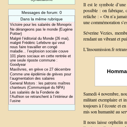
Il est le symbole d’une
possible : on fabrique, 
Messages de forum: 0
relâche : « On n’a jamais
Dans la même rubrique
une commémoration s’es
Victoire pour les salariés de Monoprix
Ne dérangeons pas le monde (Eugène
Séverine Vezies, membre
Pottier)
rendant un vibrant et p
Malgré l’éditorial du Monde (26 mai),
malgré Frédéric Lefebvre qui veut
nous faire travailler en congé
L’Insoumission.fr retrans
maladie... l’explosion sociale couve
101 plans sociaux en cette rentrée et
une seule riposte commune :
Goodyear
Maxilivres, en grève ce 27 décembre
Hommage
Comme une épidémie de grèves pour
l’augmentation des salaires
General Motors : les patrons maîtres
chanteurs (Communiqué du NPA)
Les salariés de la Fonderie de
Samedi 4 novembre, nous 
l’Authion se retranchent à l’intérieur de
militant exemplaire et i
l’usine
toujours à l’écoute et 
mis son humanité au ser
Il nous laisse orphelin 