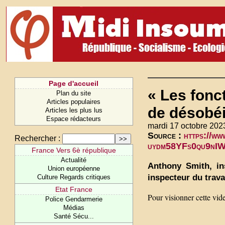
Page d'accueil
« Les fonct
Plan du site
Articles populaires
de désobéir
Articles les plus lus
Espace rédacteurs
mardi 17 octobre 202
Source :
https://w
Rechercher :
uydm58YFs0qu9nI
France Vers 6è république
Actualité
Anthony Smith, in
Union européenne
inspecteur du trava
Culture Regards critiques
Etat France
Pour visionner cette vid
Police Gendarmerie
Médias
Santé Sécu...