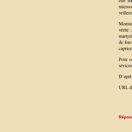
être mi
microco
veiller
Monsie
vérité 
martyri
de forc
caprice
Pour c
sévices
D’aprè
URL de
Répond