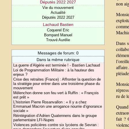
Députés 2022 2027
non ai
Vie du mouvement
Actualité
Monsie
Députés 2022 2027
exploi
Lachaud Bastien
comme 
Coquerel Eric
Machiav
Bompard Manuel
Trouvé Aurélie
Dans s
collabo
Messages de forum: 0
élémen
Dans la même rubrique
l’oreil
La guerre d’Algérie est terminée ! - Bastien Lachaud
affaire
Loi de Programmation Militaire : à la hauteur des
pléiade
enjeux ?
Crise des retraites (France) : Affronter la question de
Monsieu
la stratégie pour entrer dans une troisième phase du
mouvement
répress
Mélenchon donne son feu vert à Ruffin : « François
ru de l
est prêt »
L’historien Pierre Rosanvallon : « Il y a chez
Quand 
Emmanuel Macron une arrogance nourrie d’ignorance
sociale »
extraor
Réintégration d’Adrien Quatennens dans le groupe
fait ?
parlementaire LFI-Nupes
violenc
Violences policières contre six lycéens de Sevran :