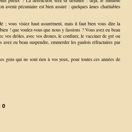
plus piteux ? La déréliction sera sa destinée : déjà, le minable
on avenir pécuniaire est bien assuré : quelques âmes charitables
; vous visiez haut assurément, mais il faut bien vous dire la
Eh bien ! que voulez-vous que nous y fassions ? Vous avez eu beau
ec vos drôles, avec vos drones, le confiner, le vacciner de gré ou
us avez eu beau suspendre, emmerder les gaulois réfractaires par
es gens qui ne sont rien à vos yeux, pour toutes ces années de
 0