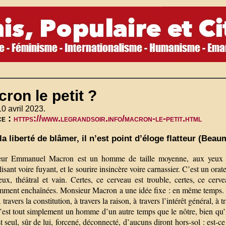
ron le petit ?
10 avril 2023.
ce :
https://www.legrandsoir.info/macron-le-petit.html
la liberté de blâmer, il n’est point d’éloge flatteur (Beau
ur Emmanuel Macron est un homme de taille moyenne, aux yeux bleu 
lisant voire fuyant, et le sourire insincère voire carnassier. C’est un or
ieux, théâtral et vain. Certes, ce cerveau est trouble, certes, ce cer
mment enchaînées. Monsieur Macron a une idée fixe : en même temps. Il sa
 à travers la constitution, à travers la raison, à travers l’intérêt général, 
est tout simplement un homme d’un autre temps que le nôtre, bien qu’il 
st seul, sûr de lui, forcené, déconnecté, d’aucuns diront hors-sol : est-