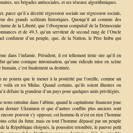
ionnaires, ses brigades antisociales, et ses réseaux algorithmiques.
er, parce qu’il a décrété régression sociale sur régression sociale,
teur des grands scélérats historiques. Quoiqu’il ait commis des
nocturne de la Liberté, que l’éborgneur compulsif de la Démocratie
nances et de 49.3, qu’un serviteur de second rang de l’Oncle
nnel confineur d’un peuple, que, de la Nation, le Père Imbu qui
 dans l’infamie. Président, il est tellement triste sire qu’il en
e fut qu’une comique intronisation, qu’une ridicule mise en scène
e humain, c’est finalement sa destinée.
n ne pourra que le mener à la postérité par l’oreille, comme un
 voilà en roi Midas. Quand certains, qu’ils soient illustres ou
u’à défaire la grandeur d’un pays pour quelques amis privilégiés.
e nous entraîne dans l’abîme, quand le capitalisme financier joue
au dernier Ukrainien et que d’autres conflits plus anciens sont
t encore pouvoir s’y opposer, cet homme-là n’est en rien l’homme
oins celui du futur, mais en tout l’homme dépassé par un peuple
ts de la République éloignés, la poussière retombée, le pauvre petit