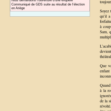
nous demandons l’ouverture d’une enquête
toujour
Communiqué de GDS suite au résultat de l’élection
en Ariège
Soyez t
qu’il 
forfait
à coup
Sam, q
multipl
L’acabi
devient
théâtra
Que vo
enfant
inconnu
Quand d
à la r
ignoré
de la 
révolté