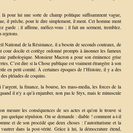
 a là pour lui une sorte de champ politique suffisamment vague,
que, il prêche, pour le dire simplement, il ment. Cet homme ment
garde ; il affirme, méfiez-vous ; il fait un serment, tremblez.
s rejetons.
 National de la Résistance, il a besoin de seconds couteaux, de
font cour docile et cortège ordonné prompts à ânonner les fameux
anie pathologique. Monsieur Macron a pour son éminence grise
uvertes. C’est dire si la Chose publique est vraiment étrangère à son
bile en petit comité. À certaines époques de l’Histoire, il y a des
 des pléiades de coquins.
l’argent, la finance, la bourse, les mass-media, les forces de la
e quand il n’y a qu’à enjamber, non pas le Styx, mais le minuscule
 on mesure les conséquences de ses actes et qu’on le trouve si
se, pas quelque répulsion. On se demande : diable ! comment a-t-il
omme et de son procédé que deux choses : l’autoritarisme et la
e vautrer dans la post-vérité. Grâce à lui, la démocrature étend,