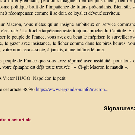
s à nu et grelottant, peut-on s’imaginer rien de plus chétif, rien de 
sme politique bruit de l’impatience de futurs prétendants. Bien sûr, s
ont à récompenser, comme il se doit, ce loyal et dévoué serviteur.
ur Macron, vous n’êtes qu’un insigne ambitieux en service commandé 
: c’est raté ! La Roche tarpéienne reste toujours proche du Capitole. 
ser le peuple de France, vous avez eu beau le mépriser, le surveiller av
e, le gazer avec insistance, le ficher comme dans les pires heures, vo
, votre nom sera associé, à jamais, à une infâme félonie.
e peuple de France que vous avez réprimé avec assiduité, pour tous c
, votre épitaphe est déjà toute trouvée : « Ci-gît Macron le maudit ».
s Victor HUGO, Napoléon le petit.
 cet article 38596
https://www.legrandsoir.info/macron...
Signatures:
re à cet article