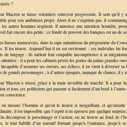
guisés ?
ur Macron se laisse volontiers entrevoir progressiste. Il sent qu’il y
table pour son ambitieux projet. Alors il ne s’exprime pas, il communi
les autres hommes respirent. Il annonce une intention honnête, prenez 
el fait encore des petits : ce fondé de pouvoir des banques est un de se
es basses manœuvres, dans la sape minutieuse du programme du Conseil
s. Il les trouve. Aujourd’hui il en est environné : ces individus lui 
ts de langage ; ils mêlent leur coupable incompétence à sa mégalom
le attentive ; il a pour les cabinets privés les portes du palais grandes o
. Incapable d’assumer ses erreurs, ses échecs, il en vient à déverser sa 
s de grands personnages ; à d’autres époques, manque de chance, il y a
r Macron a réussi, grâce à la main invisible du marché. Il a pour lui 
ion et tous ces politiciens qui passent si facilement d’un bord à l’autr
eur conscience.
on mesure l’homme et qu’on le trouve si insignifiant, et qu’ensuite
dinaire, il est impossible que l’esprit n’en éprouve pas quelque surpri
 On décompose le personnage et l’action, on ne trouve au fond de l’h
e, le tout habillé d’un narratif formaté jusqu’à l’outrance, jusqu’à s