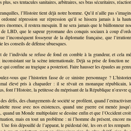
s plus, ses tentacules sanitaires, arbitraires, ses bras sécuritaires, réact
ranquilles, l’Histoire tient déjà notre homme. Qu’il n’aille pas s’imagin
a ordonné répression sur répression qu’il se hissera jamais à la hau
ures énormes, il restera mesquin. Il ne sera jamais que le bâillonneur 
 de LBD, que le sapeur pyromane des conquis sociaux à coup d’ordon
ue l’inconséquent fossoyeur de la diplomatie française, que l’irratio
ie les conseils de défense ubuesques.
t de l’individu se refuse de fond en comble à la grandeur, et cela même
 inconsistant sur la scène internationale. Déjà sa prise de fonction n
le qui confine au tragique a posteriori. Faire hausser les épaules au genr
ulez-vous que l’historien fasse de ce sinistre personnage ? L’historie
 mal élevé pris à chaparder : il se rêvait en monarque républicain, le
s, font l’Histoire, la petitesse du méprisant de la République n’œuvre q
es défis, des changements de société se profilent, quand l’extractivism
oulette russe avec nos existences, quand une guerre est menée jusqu’
s, quand un Monde multipolaire se dessine enfin et que l’Occident croi
situation, mais en tout un problème : ni l’homme du présent, encore m
. Une fois dépouillé de l’apparat, le piédestal ôté, les ors et les rempar