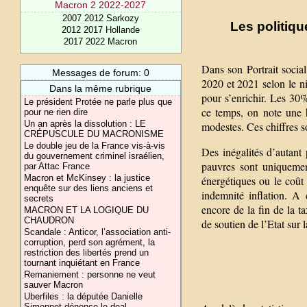
Macron 2 2022-2027
2007 2012 Sarkozy
Les politiqu
2012 2017 Hollande
2017 2022 Macron
Dans son Portrait socia
Messages de forum: 0
2020 et 2021 selon le ni
Dans la même rubrique
pour s’enrichir. Les 30
Le président Protée ne parle plus que
ce temps, on note une 
pour ne rien dire
Un an après la dissolution : LE
modestes. Ces chiffres 
CRÉPUSCULE DU MACRONISME
Le double jeu de la France vis-à-vis
Des inégalités d’autant
du gouvernement criminel israélien,
pauvres sont uniquemen
par Attac France
Macron et McKinsey : la justice
énergétiques ou le coût d
enquête sur des liens anciens et
indemnité inflation. A 
secrets
encore de la fin de la 
MACRON ET LA LOGIQUE DU
CHAUDRON
de soutien de l’Etat sur l
Scandale : Anticor, l’association anti-
corruption, perd son agrément, la
restriction des libertés prend un
tournant inquiétant en France
Remaniement : personne ne veut
sauver Macron
Uberfiles : la députée Danielle
Simonnet dénonce le deal