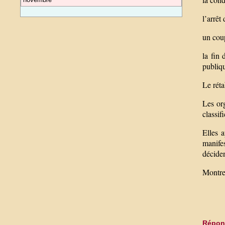
l’arrêt
un coup
la fin 
publiqu
Le réta
Les or
classif
Elles a
manifes
déciden
Montre
Répond