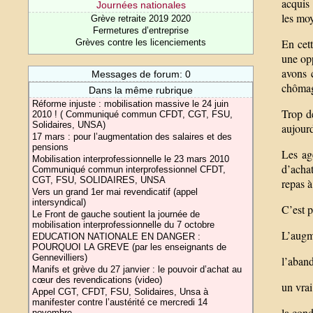
acquis 
Journées nationales
les moy
Grève retraite 2019 2020
Fermetures d’entreprise
En cett
Grèves contre les licenciements
une opp
avons 
Messages de forum: 0
chômag
Dans la même rubrique
Réforme injuste : mobilisation massive le 24 juin
Trop de
2010 ! ( Communiqué commun CFDT, CGT, FSU,
Solidaires, UNSA)
aujour
17 mars : pour l’augmentation des salaires et des
pensions
Les age
Mobilisation interprofessionnelle le 23 mars 2010
d’achat
Communiqué commun interprofessionnel CFDT,
CGT, FSU, SOLIDAIRES, UNSA
repas à
Vers un grand 1er mai revendicatif (appel
intersyndical)
C’est p
Le Front de gauche soutient la journée de
mobilisation interprofessionnelle du 7 octobre
L’augme
EDUCATION NATIONALE EN DANGER :
POURQUOI LA GREVE (par les enseignants de
Gennevilliers)
l’aband
Manifs et grève du 27 janvier : le pouvoir d’achat au
cœur des revendications (video)
un vrai
Appel CGT, CFDT, FSU, Solidaires, Unsa à
manifester contre l’austérité ce mercredi 14
la cond
novembre