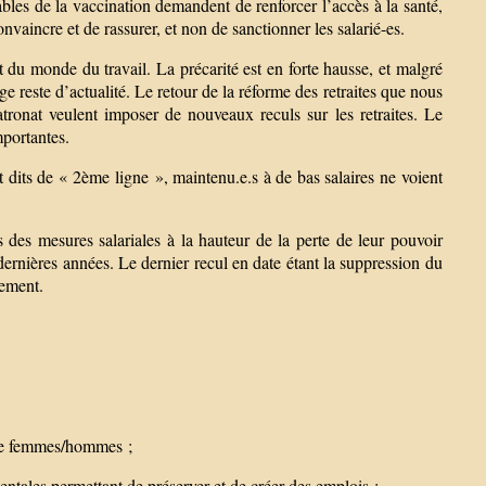
sables de la vaccination demandent de renforcer l’accès à la santé,
nvaincre et de rassurer, et non de sanctionner les salarié-es.
t du monde du travail. La précarité est en forte hausse, et malgré
reste d’actualité. Le retour de la réforme des retraites que nous
ronat veulent imposer de nouveaux reculs sur les retraites. Le
mportantes.
t dits de « 2ème ligne », maintenu.e.s à de bas salaires ne voient
 des mesures salariales à la hauteur de la perte de leur pouvoir
 dernières années. Le dernier recul en date étant la suppression du
sement.
,
nelle femmes/hommes ;
ntales permettant de préserver et de créer des emplois ;