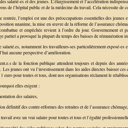
des salarié-es et des jeunes. L’élargissement et l’accélération indispen
ens de l’hôpital public et de la médecine du travail. Cela nécessite de co
e rentrée, l’emploi est une des préoccupations essentielles des jeunes e
osition unanime, la mise en œuvre de la réforme de l’assurance chômage 
combattue et empêchée revient à l’ordre du jour. Gouvernement et pat
e partiel a provoqué la plupart du temps des baisses de rémunération i
 salarié.es, notamment les travailleurs-ses particulièrement exposé-es e
d’hui aucune perspective d’amélioration.
nt.e.s de la fonction publique attendent toujours et depuis des années
. Les jeunes ont vu l’investissement dans les aides directes baisser ces
 1 euro pour toutes et tous, dont nos organisations réclament le rétablis
ourquoi elles exigent :
ntation des salaires,
on définitif des contre-réformes des retraites et de l’assurance chômage
 travail avec un vrai salaire pour toutes et tous et l’égalité profession
itionnalité des aides publiques selon des normes sociales et environneme