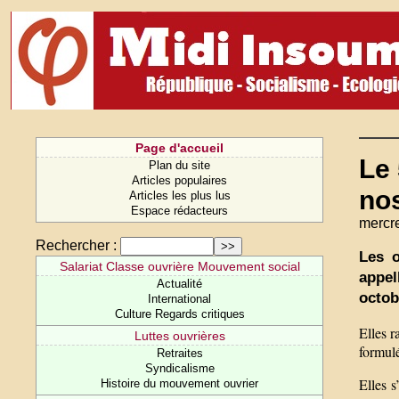
Page d'accueil
Le 
Plan du site
Articles populaires
nos
Articles les plus lus
Espace rédacteurs
mercre
Rechercher :
Les 
Salariat Classe ouvrière Mouvement social
appel
Actualité
octob
International
Culture Regards critiques
Elles r
Luttes ouvrières
formulé
Retraites
Syndicalisme
Elles s
Histoire du mouvement ouvrier