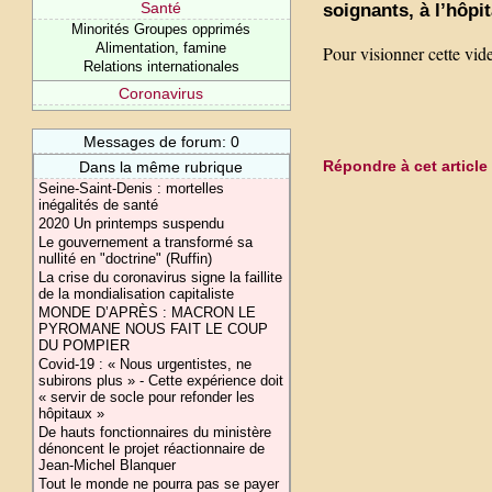
Santé
soignants, à l’hôpit
Minorités Groupes opprimés
Alimentation, famine
Pour visionner cette vid
Relations internationales
Coronavirus
Messages de forum: 0
Répondre à cet article
Dans la même rubrique
Seine-Saint-Denis : mortelles
inégalités de santé
2020 Un printemps suspendu
Le gouvernement a transformé sa
nullité en "doctrine" (Ruffin)
La crise du coro­na­vi­rus signe la faillite
de la mon­dia­li­sa­tion capi­ta­liste
MONDE D’APRÈS : MACRON LE
PYROMANE NOUS FAIT LE COUP
DU POMPIER
Covid-19 : « Nous urgentistes, ne
subirons plus » - Cette expérience doit
« servir de socle pour refonder les
hôpitaux »
De hauts fonctionnaires du ministère
dénoncent le projet réactionnaire de
Jean-Michel Blanquer
Tout le monde ne pourra pas se payer