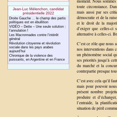
moment. Nous sommes une
toute circonstance. Dans
Jean-Luc Mélenchon, candidat
mais aussi par ses crit
présidentielle 2022
démocratie et de la raiso
Droite Gauche ... le champ des partis
et le droit de la major
politiques est en ébullition
VIDÉO – Dette – Une seule solution :
d’exiger que celles-ci 
l’annulation !
alternative à celles-ci. 
Les Macronnades contre l’intérêt
général
C’est ce rôle que nous 
Révolution citoyenne et révolution
sociale dans les pays arabes
nos interventions dans c
aujourd’hui
un phénomène social qui
Chronique de la violence des
ses priorités jusqu’à ce
puissants, en Argentine et en France
du marché et la concurr
contrepartie presque tou
C’est avec cela qu’il f
mais pour pouvoir nous 
présent nombre projet
produire et d’échanger
l’entraide, la planific
situation de péril commu