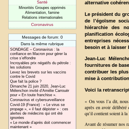
Santé
alternative cohéren
Minorités Groupes opprimés
Alimentation, famine
Le président du gr
Relations internationales
de l’égoïsme soc
Coronavirus
hiérarchie des no
planification écolo
Messages de forum: 0
entreprises nécess
Dans la même rubrique
besoin et à laisser 
SONDAGE – Coronavirus : la
confiance en Macron pour gérer la
crise s’effondre
Jean-Luc Mélencho
Incroyables prix négatifs du pétrole :
fournitures de base
les solutions
contribuer les plus
Levez les brevets sur les vaccins
contre le Covid
mise à contribution
Que fait la police ?
Dimanche 21 juin 2020, Jean-Luc
Voici la retranscrip
Mélenchon invité d’Amélie Carrouër
pour « En toute franchise ».
Coronavirus et cybersurveillance
« On vous l’a dit, nous
Covid-19 (France) : « Le virus se
après en avoir délibéré
propage », « il faut dépister » : ces
qu’il contient soient à la
alertes de médecins qui ont été
ignorées
« Le monde d’après doit commencer
Avant de résumer nos rai
maintenant »