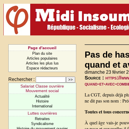
Page d'accueil
Pas de has
Plan du site
Articles populaires
quand et a
Articles les plus lus
Espace rédacteurs
dimanche 23 février 
Source :
https://ww
Rechercher :
quand-et-avec-combie
Salariat Classe ouvrière
Mouvement social
La CGT, depuis déjà plus
Actualité
ne dit pas son nom : Préc
Histoire
International
Toutes et tous concern
Luttes ouvrières
Retraites
À quel âge vais-je pouv
Syndicalisme
se pose et auxquelles il 
Histoire du mouvement ouvrier