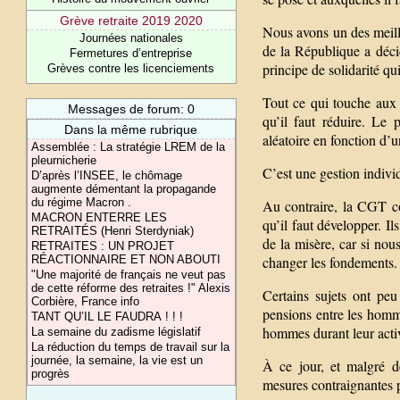
Grève retraite 2019 2020
Nous avons un des meille
Journées nationales
de la République a déci
Fermetures d’entreprise
principe de solidarité qui
Grèves contre les licenciements
Tout ce qui touche aux 
Messages de forum: 0
qu’il faut réduire. Le 
Dans la même rubrique
aléatoire en fonction d’u
Assemblée : La stratégie LREM de la
pleurnicherie
C’est une gestion individ
D’après l’INSEE, le chômage
augmente démentant la propagande
du régime Macron .
Au contraire, la CGT con
MACRON ENTERRE LES
qu’il faut développer. I
RETRAITÉS (Henri Sterdyniak)
de la misère, car si nou
RETRAITES : UN PROJET
RÉACTIONNAIRE ET NON ABOUTI
changer les fondements.
"Une majorité de français ne veut pas
de cette réforme des retraites !" Alexis
Certains sujets ont peu
Corbière, France info
pensions entre les homm
TANT QU’IL LE FAUDRA ! ! !
hommes durant leur activ
La semaine du zadisme législatif
La réduction du temps de travail sur la
journée, la semaine, la vie est un
À ce jour, et malgré de
progrès
mesures contraignantes p