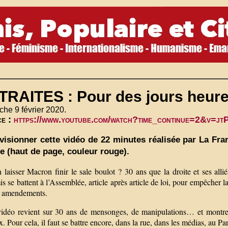
TRAITES : Pour des jours heur
he 9 février 2020.
ce :
https://www.youtube.com/watch?time_continue=2&v=
visionner cette vidéo de 22 minutes réalisée par La Fra
e (haut de page, couleur rouge).
 laisser Macron finir le sale boulot ? 30 ans que la droite et ses alli
s se battent à l’Assemblée, article après article de loi, pour empêcher la
 amendements.
vidéo revient sur 30 ans de mensonges, de manipulations… et montre q
. Pour cela, il faut se battre encore, dans la rue, dans les médias, au P