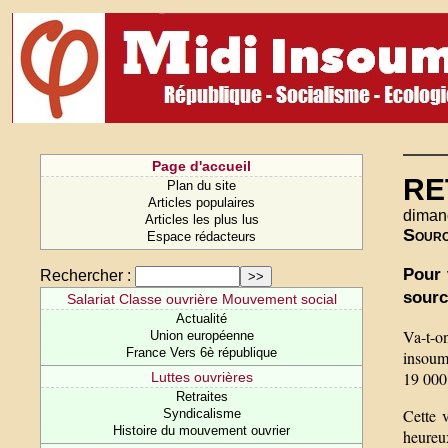
Page d'accueil
RE
Plan du site
Articles populaires
dimanc
Articles les plus lus
Sour
Espace rédacteurs
Pour 
Rechercher :
sourc
Salariat Classe ouvrière Mouvement social
Actualité
Va-t-on
Union européenne
France Vers 6è république
insoumi
19 000
Luttes ouvrières
Retraites
Cette 
Syndicalisme
Histoire du mouvement ouvrier
heureux