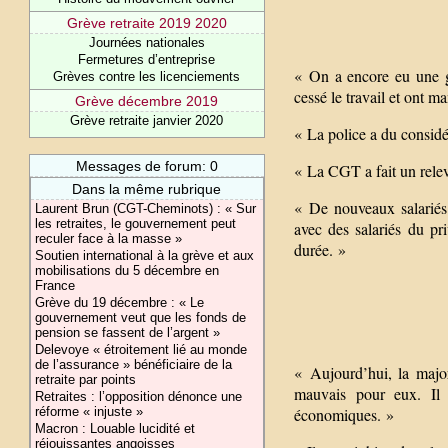
Grève retraite 2019 2020
Journées nationales
Fermetures d’entreprise
« On a encore eu une g
Grèves contre les licenciements
cessé le travail et ont m
Grève décembre 2019
Grève retraite janvier 2020
« La police a du considé
Messages de forum: 0
« La CGT a fait un relev
Dans la même rubrique
« De nouveaux salariés 
Laurent Brun (CGT-Cheminots) : « Sur
les retraites, le gouvernement peut
avec des salariés du pr
reculer face à la masse »
durée. »
Soutien international à la grève et aux
mobilisations du 5 décembre en
France
Grève du 19 décembre : « Le
gouvernement veut que les fonds de
pension se fassent de l’argent »
Delevoye « étroitement lié au monde
de l’assurance » bénéficiaire de la
« Aujourd’hui, la major
retraite par points
mauvais pour eux. Il e
Retraites : l’opposition dénonce une
économiques. »
réforme « injuste »
Macron : Louable lucidité et
réjouissantes angoisses