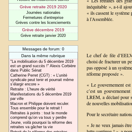
« Les retraites des gra
inéquitable », a-t-il ajo
Grève retraite 2019 2020
« ils cassent le système
Journées nationales
Fermetures d’entreprise
à l’Assemblée.
Grèves contre les licenciements
Grève décembre 2019
Grève retraite janvier 2020
Messages de forum: 0
Le chef de file d’EELV
Dans la même rubrique
choisi de fracturer un p
"La mobilisation du 5 décembre 2019
est un grand succès !" Alexis Corbière
pas opposé à un système 
dans Public Sénat
réforme proposée ».
Catherine Perret (CGT) : « L’unité
syndicale peut tenir et pourrait même
« Le gouvernement est r
s’élargir encore »
Retraite : L’heure de vérité
c’est un gouvernement 
Manifestations du 5 décembre 2019
LREM, a déclaré pour sa 
par ville
de nouvelles mobilisatio
Macron et Philippe doivent reculer.
Tous ensemble pour le retrait !
Retraites à points : tout le monde
Pour le secrétaire natio
comprend qu’on va tous y perdre
Jeune, voilà pourquoi la réforme des
« Je ne veux jamais être 
retraites va gâcher ta vie
lutte continue ! », a po
Retrait de la réforme des retraites