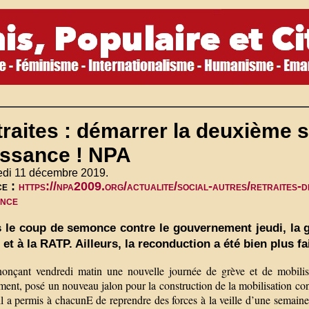
raites : démarrer la deuxième 
issance ! NPA
edi 11 décembre 2019.
ce :
https://npa2009.org/actualite/social-autres/retraites-
ance
 le coup de semonce contre le gouvernement jeudi, la gr
et à la RATP. Ailleurs, la reconduction a été bien plus fai
onçant vendredi matin une nouvelle journée de grève et de mobilisat
nt, posé un nouveau jalon pour la construction de la mobilisation cont
il a permis à chacunE de reprendre des forces à la veille d’une semaine