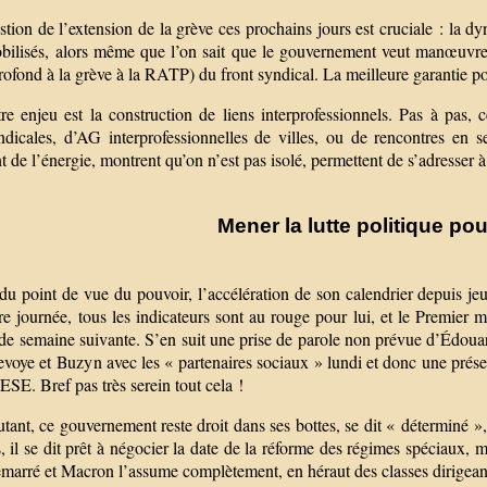
stion de l’extension de la grève ces prochains jours est cruciale : l
obilisés, alors même que l’on sait que le gouvernement veut manœuvr
ofond à la grève à la RATP) du front syndical. La meilleure garantie po
e enjeu est la construction de liens interprofessionnels. Pas à pas, ce
yndicales, d’AG interprofessionnelles de villes, ou de rencontres en 
 de l’énergie, montrent qu’on n’est pas isolé, permettent de s’adresser à
Mener la lutte politique p
du point de vue du pouvoir, l’accélération de son calendrier depuis jeu
e journée, tous les indicateurs sont au rouge pour lui, et le Premier 
 de semaine suivante. S’en suit une prise de parole non prévue d’Édoua
voye et Buzyn avec les « partenaires sociaux » lundi et donc une présen
ESE. Bref pas très serein tout cela !
tant, ce gouvernement reste droit dans ses bottes, se dit « déterminé », 
, il se dit prêt à négocier la date de la réforme des régimes spéciaux, 
émarré et Macron l’assume complètement, en héraut des classes dirigean