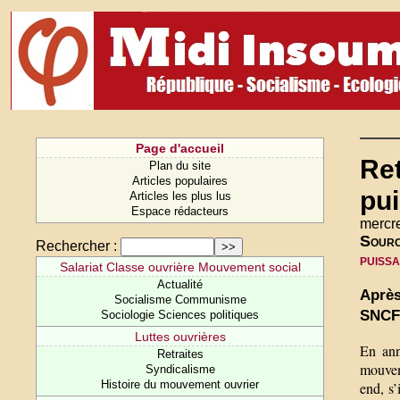
Page d'accueil
Ret
Plan du site
Articles populaires
pu
Articles les plus lus
Espace rédacteurs
mercr
Sour
Rechercher :
puiss
Salariat Classe ouvrière Mouvement social
Actualité
Après
Socialisme Communisme
SNCF 
Sociologie Sciences politiques
Luttes ouvrières
En ann
Retraites
mouveme
Syndicalisme
Histoire du mouvement ouvrier
end, s’