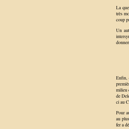
La que
très m
coup pr
Un autr
inters
donnent
Enfin, 
premièr
milieu
de Dele
ci au C
Pour au
au plus
fer a d