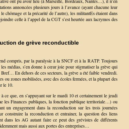
icative ont pu avoir lieu (à Marseille, Bordeaux, Nantes…), il n’en
estations annoncées plusieurs jours à l’avance (ayant chacune leur
 le chômage et la précarité de l’autre), les militantEs étaient dans
 rejoindre celle à l’appel de la CGT s’est heurtée aux lacrymos des
truction de grève reconductible
-end compris, par la paralysie à la SNCF et à la RATP. Toujours
ar les médias, s’en donne à cœur joie pour stigmatiser la grève qui
… Bref… En dehors de ces secteurs, la grève a été faible vendredi.
iers ou zones mobilisées, avec des écoles fermées, et la plupart des
r le 10.
 à ce que, en s’appuyant sur le mardi 10 et certainement le jeudi
 les Finances publiques, la fonction publique territoriale…) ou
ant un engagement dans la reconduction sur les trois journées
 construire la reconduction et entrainer, la question des liens
lant dans les AG autant faire ce peut des grévistes de différents
s évidemment mais aussi aux portes des entreprises…