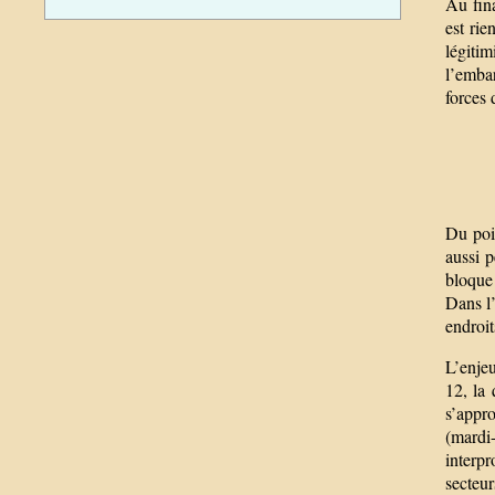
Au fina
est rie
légitim
l’embar
forces 
Du poi
aussi p
bloque 
Dans l’
endroit
L’enjeu
12, la
s’appr
(mardi
interpr
secteur