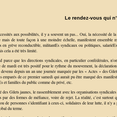
Le rendez-vous qui n’
essités aux possibilités, il y a souvent un pas... Oui, la nécessité de l
e mais de toute façon à une moindre échelle, manifestent ensemble mil
s en grève reconductible, militantEs syndicaux ou politiques, salariéEs
is cela a été très limité.
 parce que les directions syndicales, en particulier confédérales, n’on
 de mardi est très positif pour le rythme du mouvement, la déclaration
 devenu depuis un an une journée marquée par les « Actes » des Gilets
s emparés de ce premier samedi qui aurait pu être marqué des manifesta
Es et familles du public comme du privé, etc.
 des Gilets jaunes, le rassemblement avec les organisations syndicales 
s par des formes de méfiance, voire de rejet. La réalité, c’est surtout q
ou de personnes s’identifiant à ceux-ci, solidaires de leur lutte, il n’
obal du terme.