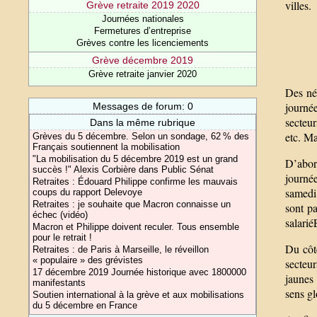
villes.
Grève retraite 2019 2020
Journées nationales
Fermetures d’entreprise
Grèves contre les licenciements
Grève décembre 2019
Grève retraite janvier 2020
Des néc
journé
Messages de forum: 0
secteur
Dans la même rubrique
etc. Ma
Grèves du 5 décembre. Selon un sondage, 62 % des
Français soutiennent la mobilisation
"La mobilisation du 5 décembre 2019 est un grand
D’abord
succès !" Alexis Corbière dans Public Sénat
journée
Retraites : Édouard Philippe confirme les mauvais
samedi
coups du rapport Delevoye
Retraites : je souhaite que Macron connaisse un
sont pa
échec (vidéo)
salarié
Macron et Philippe doivent reculer. Tous ensemble
pour le retrait !
Du côté
Retraites : de Paris à Marseille, le réveillon
« populaire » des grévistes
secteur
17 décembre 2019 Journée historique avec 1800000
jaunes 
manifestants
sens gl
Soutien international à la grève et aux mobilisations
du 5 décembre en France