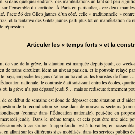
l, si dans quelques endroits, des manifestations un tant soit peu signif
n sur l’ensemble du territoire. À Paris en particulier, avec deux manif
ité, l’acte 56 des Gilets jaunes d’un côté, celle « traditionnelle » contre
ras, et la tentative des Gilets jaunes parti plus tôt en manifestation de
de répression.
Articuler les « temps forts » et la cons
nt de vue de la grève, la situation est marquée depuis jeudi, ce week
eu de trains circulent, idem au niveau parisien, et le pouvoir, relayé p
le pays, empêche les gens d’aller au travail ou les touristes de flâner
Éducation nationale, le contraste était saisissant entre les écoles, quart
s où la grève n’a pas dépassé jeudi 5… mais se rediscute fermement pou
 de ce début de semaine est donc de dépasser cette situation et d’aider
 question de la reconduction se pose dans de nouveaux secteurs (comme
ofondissent (comme dans l’Éducation nationale), peut-être en propos
-mercredi-jeudi). Dans le même temps, et cela peut être une aide pour
ofessionnels à construire, à approfondir, est à travailler, en rassemb
s, en allant sur les différents sites mobilisés, dans les services public