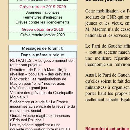
Grève retraite 2019 2020
Cette mobilisation est l
Journées nationales
sociaux du CNR qui ont fa
Fermetures d’entreprise
jeunes et les vieux, en
Grèves contre les licenciements
M. Macron n’a de cesse 
Grève décembre 2019
nationale et les services
Grève retraite janvier 2020
Le Parti de Gauche affi
Messages de forum: 0
« tout au secteur march
Dans la même rubrique
une meilleure répartit
RETRAITES : « Le gouvernement doit
l’économie sur l’envir
retirer son projet »
Retraites : de Paris à Marseille, le
Aussi, le Parti de Gauche
réveillon « populaire » des grévistes
Blackrock : Les manipulations de
qu’elles soient le fait d
Macron pour "piller" nos retraites
militant•e•s à organise
révélées au grand jour
porter haut les propos
Victoire des grévistes du Courtepaille
Mouvaux !
réellement Liberté, Egali
5 décembre et au-delà : La France
insoumise au service de la réussite du
mouvement social
Gérard Filoche réagit aux annonces
d’Edouard Philippe !
Les syndicats appellent à une
Répondre à cet article
nouvelle mobilisation forte mardi 10