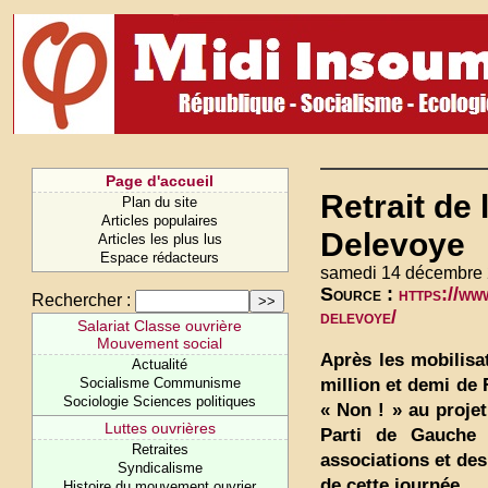
Page d'accueil
Retrait de
Plan du site
Articles populaires
Delevoye
Articles les plus lus
Espace rédacteurs
samedi 14 décembre 
Source :
https://ww
Rechercher :
delevoye/
Salariat Classe ouvrière
Mouvement social
Après les mobilisa
Actualité
million et demi de 
Socialisme Communisme
Sociologie Sciences politiques
« Non ! » au proje
Luttes ouvrières
Parti de Gauche 
Retraites
associations et des 
Syndicalisme
de cette journée.
Histoire du mouvement ouvrier