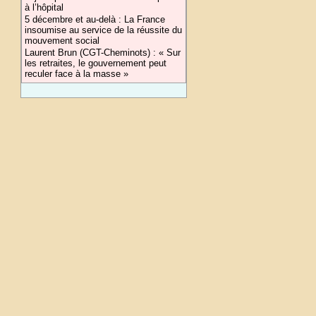
à l’hôpital
5 décembre et au-delà : La France
insoumise au service de la réussite du
mouvement social
Laurent Brun (CGT-Cheminots) : « Sur
les retraites, le gouvernement peut
reculer face à la masse »