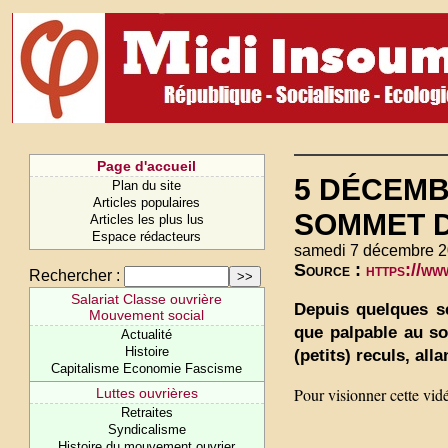
Page d'accueil
5 DÉCEMB
Plan du site
Articles populaires
SOMMET D
Articles les plus lus
Espace rédacteurs
samedi 7 décembre 2
Source :
https://w
Rechercher :
Salariat Classe ouvrière
Depuis quelques s
Mouvement social
que palpable au s
Actualité
Histoire
(petits) reculs, al
Capitalisme Economie Fascisme
Pour visionner cette vid
Luttes ouvrières
Retraites
Syndicalisme
Histoire du mouvement ouvrier