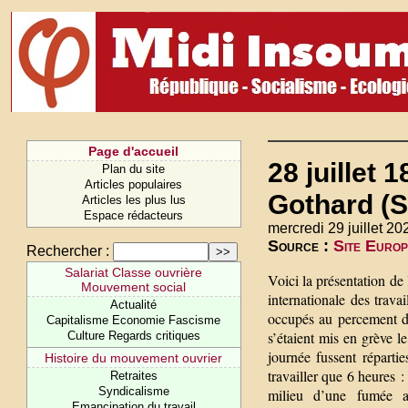
Page d'accueil
28 juillet 
Plan du site
Articles populaires
Gothard (
Articles les plus lus
Espace rédacteurs
mercredi 29 juillet 20
Source :
Site Europ
Rechercher :
Salariat Classe ouvrière
Voici la présentation de 
Mouvement social
internationale des trava
Actualité
occupés au percement du
Capitalisme Economie Fascisme
s’étaient mis en grève l
Culture Regards critiques
journée fussent réparti
Histoire du mouvement ouvrier
travailler que 6 heures :
Retraites
Syndicalisme
milieu d’une fumée a
Emancipation du travail