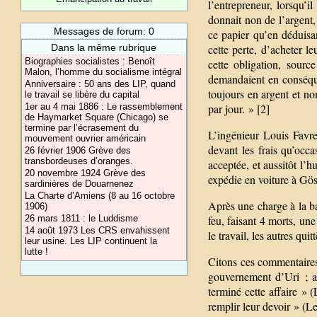
l’entrepreneur, lorsqu’i
donnait non de l’argent
Messages de forum: 0
ce papier qu’en déduisan
Dans la même rubrique
cette perte, d’acheter l
Biographies socialistes : Benoît
cette obligation, source
Malon, l’homme du socialisme intégral
demandaient en conséquen
Anniversaire : 50 ans des LIP, quand
toujours en argent et no
le travail se libère du capital
1er au 4 mai 1886 : Le rassemblement
par jour. » [2]
de Haymarket Square (Chicago) se
termine par l’écrasement du
L’ingénieur Louis Favr
mouvement ouvrier américain
devant les frais qu’occa
26 février 1906 Grève des
transbordeuses d’oranges.
acceptée, et aussitôt l’h
20 novembre 1924 Grève des
expédie en voiture à Gös
sardinières de Douarnenez
La Charte d’Amiens (8 au 16 octobre
Après une charge à la baï
1906)
26 mars 1811 : le Luddisme
feu, faisant 4 morts, une
14 août 1973 Les CRS envahissent
le travail, les autres quit
leur usine. Les LIP continuent la
lutte !
Citons ces commentaires
gouvernement d’Uri ; a
terminé cette affaire » (
remplir leur devoir » (L