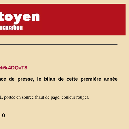
=eNi6f4DQrT8
nce de presse, le bilan de cette première année
RL portée en source (haut de page, couleur rouge).
 0