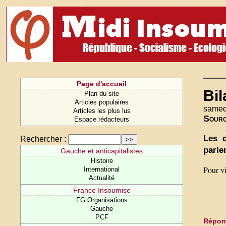
Page d'accueil
Bil
Plan du site
Articles populaires
samedi
Articles les plus lus
Sour
Espace rédacteurs
Les d
Rechercher :
parle
Gauche et anticapitalistes
Histoire
Pour vi
International
Actualité
France Insoumise
FG Organisations
Gauche
PCF
Répond