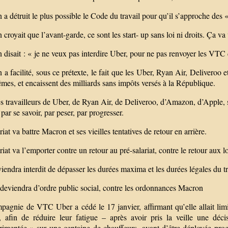
a détruit le plus possible le Code du travail pour qu’il s’approche des 
croyait que l’avant-garde, ce sont les start- up sans loi ni droits. Ça va 
disait : « je ne veux pas interdire Uber, pour ne pas renvoyer les VTC 
a facilité, sous ce prétexte, le fait que les Uber, Ryan Air, Deliveroo e
es, et encaissent des milliards sans impôts versés à la République.
s travailleurs de Uber, de Ryan Air, de Deliveroo, d’Amazon, d’Apple, s’o
t par se savoir, par peser, par progresser.
riat va battre Macron et ses vieilles tentatives de retour en arrière.
riat va l’emporter contre un retour au pré-salariat, contre le retour aux l
viendra interdit de dépasser les durées maxima et les durées légales du t
edeviendra d’ordre public social, contre les ordonnances Macron
pagnie de VTC Uber a cédé le 17 janvier, affirmant qu’elle allait lim
, afin de réduire leur fatigue – après avoir pris la veille une dé
rimentée » sur une centaine de chauffeurs, avant d’être déployée progr