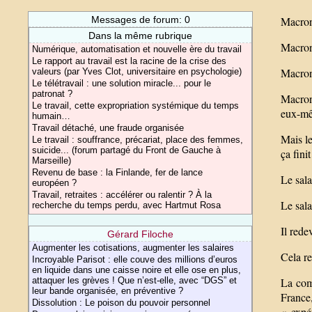
Messages de forum: 0
Macron 
Dans la même rubrique
Macron 
Numérique, automatisation et nouvelle ère du travail
Le rapport au travail est la racine de la crise des
Macron 
valeurs (par Yves Clot, universitaire en psychologie)
Le télétravail : une solution miracle... pour le
patronat ?
Macron 
Le travail, cette expropriation systémique du temps
eux-mêm
humain…
Travail détaché, une fraude organisée
Mais le
Le travail : souffrance, précariat, place des femmes,
suicide... (forum partagé du Front de Gauche à
ça fini
Marseille)
Revenu de base : la Finlande, fer de lance
Le sala
européen ?
Travail, retraites : accélérer ou ralentir ? À la
Le sala
recherche du temps perdu, avec Hartmut Rosa
Il rede
Gérard Filoche
Augmenter les cotisations, augmenter les salaires
Cela r
Incroyable Parisot : elle couve des millions d’euros
en liquide dans une caisse noire et elle ose en plus,
attaquer les grèves ! Que n’est-elle, avec “DGS” et
La com
leur bande organisée, en préventive ?
France
Dissolution : Le poison du pouvoir personnel
« expé