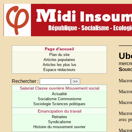
Page d'accueil
Ube
Plan du site
Articles populaires
mercre
Articles les plus lus
Sour
Espace rédacteurs
Macron 
Rechercher :
Salariat Classe ouvrière Mouvement social
Macron 
Actualité
Socialisme Communisme
Macron 
Sociologie Sciences politiques
Emancipation du travail
Macron 
Retraites
avec pr
Syndicalisme
Histoire du mouvement ouvrier
Macron 