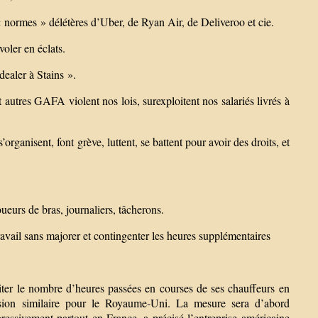
« normes » délétères d’Uber, de Ryan Air, de Deliveroo et cie.
voler en éclats.
dealer à Stains ».
t autres GAFA violent nos lois, surexploitent nos salariés livrés à
rganisent, font grève, luttent, se battent pour avoir des droits, et
oueurs de bras, journaliers, tâcherons.
ravail sans majorer et contingenter les heures supplémentaires
iter le nombre d’heures passées en courses de ses chauffeurs en
cision similaire pour le Royaume-Uni. La mesure sera d’abord
essivement partout en France, a précisé l’entreprise américaine