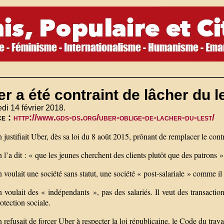
r a été contraint de lâcher du l
di 14 février 2018.
ce :
http://www.gds-ds.org/uber-oblige-de-lacher-du-lest/
justifiait Uber, dès sa loi du 8 août 2015, prônant de remplacer le cont
l’a dit : « que les jeunes cherchent des clients plutôt que des patrons »
voulait une société sans statut, une société « post-salariale » comme il
voulait des « indépendants », pas des salariés. Il veut des transaction
otection sociale.
refusait de forcer Uber à respecter la loi républicaine, le Code du trava