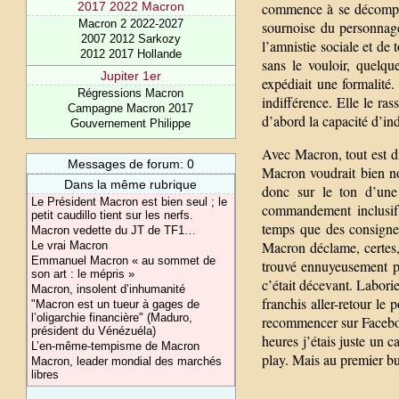
commence à se décompos
2017 2022 Macron
Macron 2 2022-2027
sournoise du personnag
2007 2012 Sarkozy
l’amnistie sociale et de 
2012 2017 Hollande
sans le vouloir, quelqu
Jupiter 1er
expédiait une formalité.
Régressions Macron
indifférence. Elle le ras
Campagne Macron 2017
d’abord la capacité d’ind
Gouvernement Philippe
Avec Macron, tout est d
Messages de forum: 0
Macron voudrait bien nou
Dans la même rubrique
donc sur le ton d’une 
Le Président Macron est bien seul ; le
commandement inclusif,
petit caudillo tient sur les nerfs.
temps que des consignes
Macron vedette du JT de TF1…
Macron déclame, certes,
Le vrai Macron
Emmanuel Macron « au sommet de
trouvé ennuyeusement pr
son art : le mépris »
c’était décevant. Labori
Macron, insolent d’inhumanité
franchis aller-retour le 
"Macron est un tueur à gages de
l’oligarchie financière" (Maduro,
recommencer sur Faceboo
président du Vénézuéla)
heures j’étais juste un 
L’en-même-tempisme de Macron
play. Mais au premier bug
Macron, leader mondial des marchés
libres