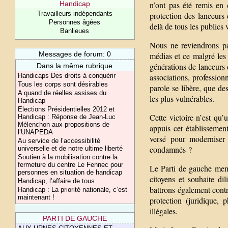
n’ont pas été remis en 
Handicap
Travailleurs indépendants
protection des lanceurs 
Personnes âgées
delà de tous les publics 
Banlieues
Nous ne reviendrons pas
Messages de forum: 0
médias et ce malgré les
générations de lanceurs d
Dans la même rubrique
associations, profession
Handicaps Des droits à conquérir
Tous les corps sont désirables
parole se libère, que de
A quand de réelles assises du
les plus vulnérables.
Handicap
Elections Présidentielles 2012 et
Cette victoire n’est qu
Handicap : Réponse de Jean-Luc
Mélenchon aux propositions de
appuis cet établissemen
l’UNAPEDA
versé pour moderniser 
Au service de l’accessibilité
condamnés ?
universelle et de notre ultime liberté
Soutien à la mobilisation contre la
fermeture du centre Le Fennec pour
Le Parti de gauche memb
personnes en situation de handicap
citoyens et souhaite di
Handicap, l’affaire de tous
battrons également contre
Handicap : La priorité nationale, c’est
maintenant !
protection (juridique,
illégales.
PARTI DE GAUCHE