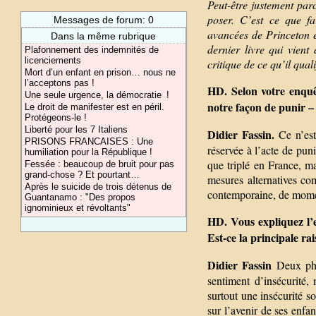
Peut-être justement par
poser. C’est ce que fa
Messages de forum: 0
avancées de Princeton e
Dans la même rubrique
dernier livre qui vient
Plafonnement des indemnités de
licenciements
critique de ce qu’il qua
Mort d’un enfant en prison… nous ne
l’acceptons pas !
HD. Selon votre enquê
Une seule urgence, la démocratie !
notre façon de punir –
Le droit de manifester est en péril.
Protégeons-le !
Liberté pour les 7 Italiens
Didier Fassin.
Ce n’est
PRISONS FRANCAISES : Une
réservée à l’acte de pun
humiliation pour la République !
que triplé en France, m
Fessée : beaucoup de bruit pour pas
grand-chose ? Et pourtant…
mesures alternatives co
Après le suicide de trois détenus de
contemporaine, de moment
Guantanamo : "Des propos
ignominieux et révoltants"
HD. Vous expliquez l’e
Est-ce la principale ra
Didier Fassin
Deux phé
sentiment d’insécurité,
surtout une insécurité so
sur l’avenir de ses enfa