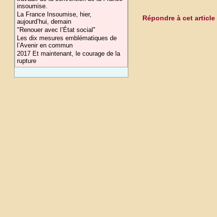
insoumise.
La France Insoumise, hier,
Répondre à cet article
aujourd’hui, demain
"Renouer avec l’État social"
Les dix mesures emblématiques de
l’Avenir en commun
2017 Et maintenant, le courage de la
rupture