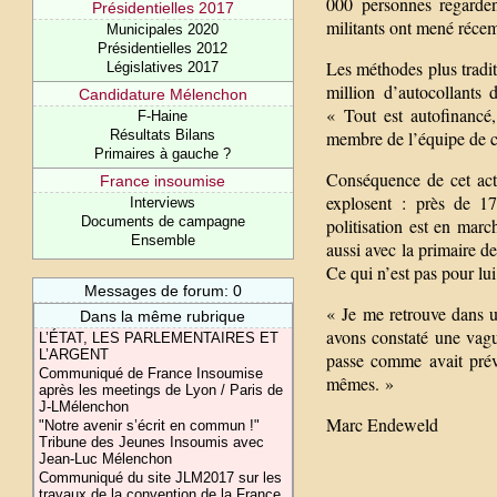
000 personnes regarden
Présidentielles 2017
militants ont mené réc
Municipales 2020
Présidentielles 2012
Les méthodes plus traditi
Législatives 2017
million d’autocollants 
Candidature Mélenchon
« Tout est autofinancé,
F-Haine
Résultats Bilans
membre de l’équipe de 
Primaires à gauche ?
Conséquence de cet act
France insoumise
explosent : près de 1
Interviews
Documents de campagne
politisation est en marc
Ensemble
aussi avec la primaire de
Ce qui n’est pas pour lui
Messages de forum: 0
« Je me retrouve dans u
Dans la même rubrique
avons constaté une vagu
L’ÉTAT, LES PARLEMENTAIRES ET
L’ARGENT
passe comme avait prévu
Communiqué de France Insoumise
mêmes. »
après les meetings de Lyon / Paris de
J-LMélenchon
Marc Endeweld
"Notre avenir s’écrit en commun !"
Tribune des Jeunes Insoumis avec
Jean-Luc Mélenchon
Communiqué du site JLM2017 sur les
travaux de la convention de la France