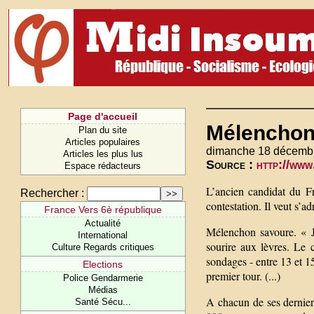
Page d'accueil
Mélenchon 
Plan du site
Articles populaires
dimanche 18 décemb
Articles les plus lus
Source :
http://ww
Espace rédacteurs
L’ancien candidat du F
Rechercher :
contestation. Il veut s’a
France Vers 6è république
Actualité
Mélenchon savoure. « J
International
sourire aux lèvres. Le c
Culture Regards critiques
sondages - entre 13 et 1
Elections
premier tour. (...)
Police Gendarmerie
Médias
A chacun de ses dernier
Santé Sécu...