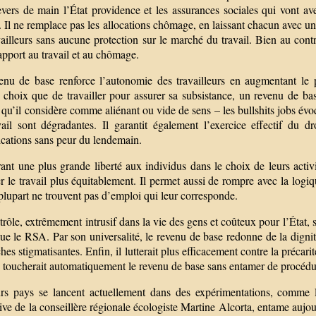
vers de main l’État providence et les assurances sociales qui vont ave
. Il ne remplace pas les allocations chômage, en laissant chacun avec u
vailleurs sans aucune protection sur le marché du travail. Bien au cont
apport au travail et au chômage.
enu de base renforce l’autonomie des travailleurs en augmentant le po
e choix que de travailler pour assurer sa subsistance, un revenu de ba
qu’il considère comme aliénant ou vide de sens – les bullshits jobs év
vail sont dégradantes. Il garantit également l’exercice effectif du d
ications sans peur du lendemain.
ant une plus grande liberté aux individus dans le choix de leurs activi
r le travail plus équitablement. Il permet aussi de rompre avec la logiq
plupart ne trouvent pas d’emploi qui leur corresponde.
rôle, extrêmement intrusif dans la vie des gens et coûteux pour l’État, 
que le RSA. Par son universalité, le revenu de base redonne de la digni
es stigmatisantes. Enfin, il lutterait plus efficacement contre la préc
toucherait automatiquement le revenu de base sans entamer de procédure
urs pays se lancent actuellement dans des expérimentations, comme 
ative de la conseillère régionale écologiste Martine Alcorta, entame aujo