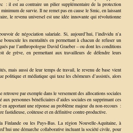
c : il est au contraire un pilier supplémentaire de la protection
n minimum de survie. Il ne remet pas en cause le Smic, en laissant
raire, le revenu universel est une idée innovante qui révolutionne
uvoir de négociation salariale. Si, aujourd’hui, l’individu n’a
se bouscule les mentalités en permettant à chacun de refuser un
oqués par l’anthropologue David Graeber – ou dont les conditions
roit de grève, en permettant aux travailleurs de défendre leurs
tés, mais aussi de leur temps de travail, le revenu de base vient
ue politique et médiatique qui taxe les chômeurs d’assistés, alors
se retrouve par exemple dans le versement des allocations sociales
té aux personnes bénéficiaires d’aides sociales en supprimant ces
arité en apportant une réponse au problème majeur du non-recours :
 fastidieuse, coûteuse et en définitive contre-productive.
la Finlande ou les Pays-Bas. La région Nouvelle-Aquitaine, à
urd’hui une démarche collaborative incluant la société civile, pour