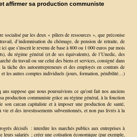
r et affirmer sa production communiste
ire socialisé par les deux « piliers de ressources », que préconise
travail, d’indemnisation du chômage, de pension de retraite, de
t ici que s’inscrit le revenu de base à 800 ou 1 000 euros par mois
ts), du régime général (et de ses équivalents), de l’Unedic, des
arché du travail ou sur celui des biens et services, consigné dans
 la tâche des autoentrepreneurs et des employés en contrats de
o et les autres comptes individuels (jours, formation, pénibilité…)
nq ans suppose que nous poursuivions ce qu’ont fait nos anciens
r sa production communiste grâce au régime général, à la fonction
 de son carcan capitaliste et à imposer une production de santé,
à vie et des investissements subventionnés, et non pas livrés à la
progrès décisifs : interdire les marchés publics aux entreprises à
é de leurs salariés ; créer une cotisation économique (par exemple,