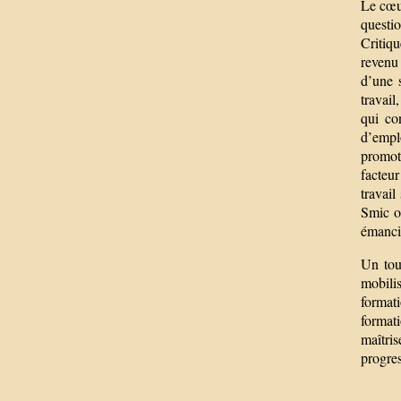
Le cœur
questio
Critiqu
revenu 
d’une 
travail
qui co
d’empl
promoti
facteur
travail
Smic ou
émancip
Un tout
mobili
formati
formati
maîtri
progre