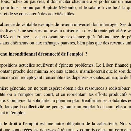
 tous, riches ou pauvres, il doit inciter chacun-e à se porter sur un ma
pour tous, promu par Baptiste Mylondo, et le salaire à vie lié à la qu
ler et de se consacrer à des activités utiles.
absence de véritable exemple de revenu universel doit interroger. Ses d
ets divers. Une seule est un revenu universel : c’est la rente pétrolière 
 RSA en France… et ne devant son existence qu’à l’abondance de pét
és aux chômeurs ou aux ménages pauvres, bien plus que des revenus uni
enu inconditionnel déconnecté de l’emploi ?
positions actuelles soulèvent d’épineux problèmes. Le Liber, financé pa
ntant proche des minima sociaux actuels, n’améliorerait que le sort de
nancé qu’en redéployant l’ensemble des dépenses sociales, au risque de fr
ère générale, on ne peut espérer obtenir des ressources à redistribuer 
ité ou à l’emploi tout court, et en réorientant les efforts productifs 
re. Conjuguer la solidarité au plein-emploi. Réaffirmer les solidarités e
, lorsque la collectivité ne peut garantir un emploi à chacun, elle a un
nt à l’emploi.
r le droit à l’emploi est une autre obligation de la collectivité. Nos s
i que sont créées les richesses à répartir, y compris celles qui permette