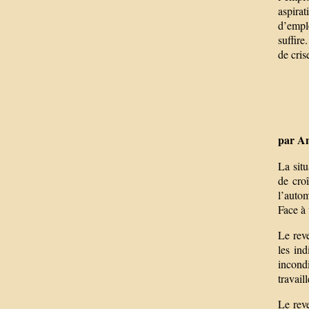
aspira
d’emplo
suffire
de cris
par A
La situ
de cro
l’autom
Face à 
Le rev
les ind
incondi
travail
Le reve