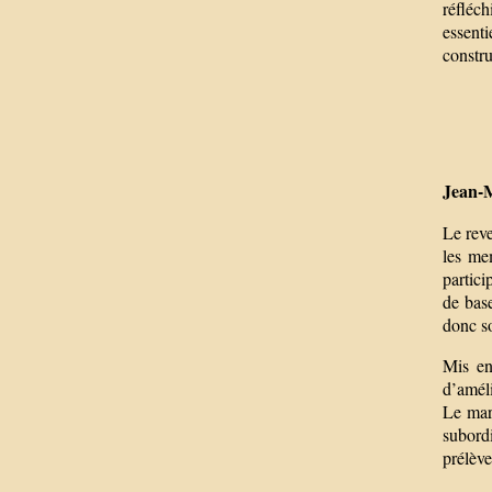
réfléch
essenti
constru
Jean-
Le rev
les mem
partici
de base
donc so
Mis en
d’améli
Le marc
subord
prélève