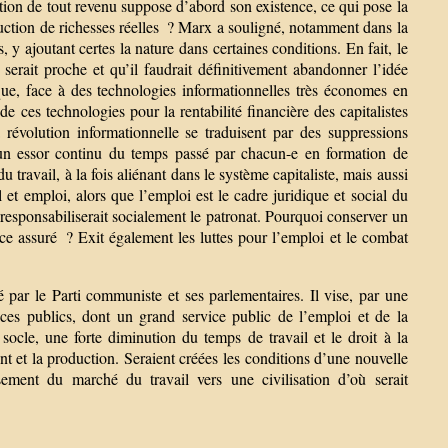
tion de tout revenu suppose d’abord son existence, ce qui pose la
oduction de richesses réelles ? Marx a souligné, notamment dans la
 y ajoutant certes la nature dans certaines conditions. En fait, le
 serait proche et qu’il faudrait définitivement abandonner l’idée
que, face à des technologies informationnelles très économes en
 de ces technologies pour la rentabilité financière des capitalistes
 révolution informationnelle se traduisent par des suppressions
’un essor continu du temps passé par chacun-e en formation de
 travail, à la fois aliénant dans le système capitaliste, mais aussi
l et emploi, alors que l’emploi est le cadre juridique et social du
déresponsabiliserait socialement le patronat. Pourquoi conserver un
nce assuré ? Exit également les luttes pour l’emploi et le combat
é par le Parti communiste et ses parlementaires. Il vise, par une
ices publics, dont un grand service public de l’emploi et de la
socle, une forte diminution du temps de travail et le droit à la
ent et la production. Seraient créées les conditions d’une nouvelle
ment du marché du travail vers une civilisation d’où serait