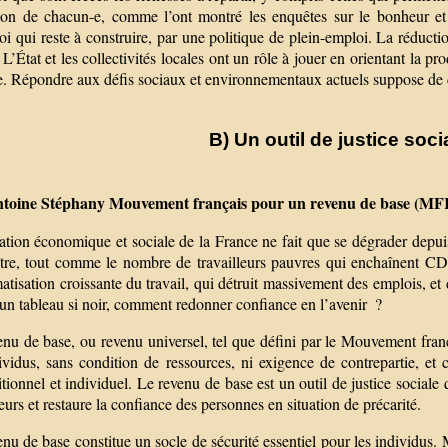
tion de chacun-e, comme l’ont montré les enquêtes sur le bonheur et 
i qui reste à construire, par une politique de plein-emploi. La réductio
. L’État et les collectivités locales ont un rôle à jouer en orientant la p
e. Répondre aux défis sociaux et environnementaux actuels suppose de c
B) Un outil de justice soc
ntoine Stéphany Mouvement français pour un revenu de base (M
ation économique et sociale de la France ne fait que se dégrader depui
ître, tout comme le nombre de travailleurs pauvres qui enchaînent CDD
atisation croissante du travail, qui détruit massivement des emplois, et
un tableau si noir, comment redonner confiance en l’avenir ?
enu de base, ou revenu universel, tel que défini par le Mouvement fra
ividus, sans condition de ressources, ni exigence de contrepartie, et 
tionnel et individuel. Le revenu de base est un outil de justice sociale
leurs et restaure la confiance des personnes en situation de précarité.
nu de base constitue un socle de sécurité essentiel pour les individus.