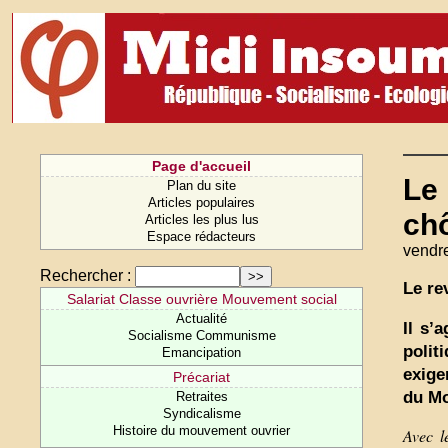
Page d'accueil
Le 
Plan du site
Articles populaires
chô
Articles les plus lus
Espace rédacteurs
vendr
Rechercher :
Le re
Salariat Classe ouvrière Mouvement social
Actualité
Il s’
Socialisme Communisme
polit
Emancipation
exige
Précariat
du Mo
Retraites
Syndicalisme
Histoire du mouvement ouvrier
Avec l