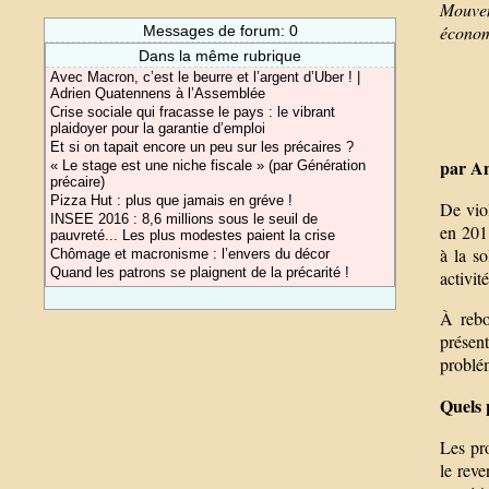
Mouvem
écono
Messages de forum: 0
Dans la même rubrique
Avec Macron, c’est le beurre et l’argent d’Uber ! |
Adrien Quatennens à l’Assemblée
Crise sociale qui fracasse le pays : le vibrant
plaidoyer pour la garantie d’emploi
Et si on tapait encore un peu sur les précaires ?
par An
« Le stage est une niche fiscale » (par Génération
précaire)
Pizza Hut : plus que jamais en gréve !
De viol
INSEE 2016 : 8,6 millions sous le seuil de
en 2011
pauvreté... Les plus modestes paient la crise
à la s
Chômage et macronisme : l’envers du décor
Quand les patrons se plaignent de la précarité !
activit
À rebo
présen
problé
Quels 
Les pro
le rev