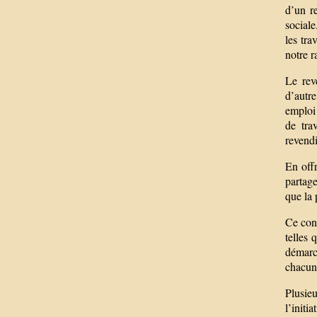
d’un re
sociale
les tra
notre r
Le rev
d’autr
emploi 
de tra
revend
En offr
partage
que la 
Ce cont
telles 
démarch
chacun 
Plusie
l’initi