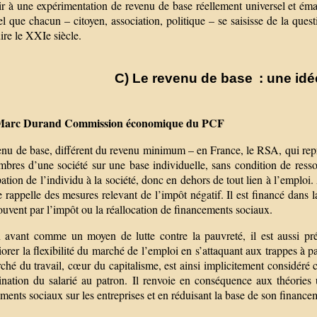
ir à une expérimentation de revenu de base réellement universel et éma
el que chacun – citoyen, association, politique – se saisisse de la ques
ire le XXIe siècle.
C) Le revenu de base : une idé
Marc Durand Commission économique du PCF
enu de base, différent du revenu minimum – en France, le RSA, qui repr
bres d’une société sur une base individuelle, sans condition de ressou
pation de l’individu à la société, donc en dehors de tout lien à l’emploi
 rappelle des mesures relevant de l’impôt négatif. Il est financé dans l
uvent par l’impôt ou la réallocation de financements sociaux.
 avant comme un moyen de lutte contre la pauvreté, il est aussi pr
orer la flexibilité du marché de l’emploi en s’attaquant aux trappes à pa
hé du travail, cœur du capitalisme, est ainsi implicitement considéré c
ination du salarié au patron. Il renvoie en conséquence aux théories u
ments sociaux sur les entreprises et en réduisant la base de son finance