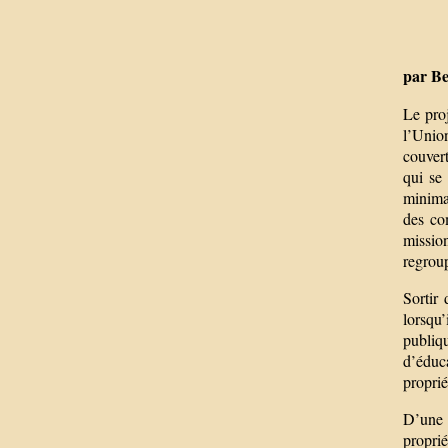
par Be
Le proj
l’Unio
couvert
qui se
minima 
des co
mission
regrou
Sortir
lorsqu’
publiq
d’éduca
proprié
D’une p
proprié