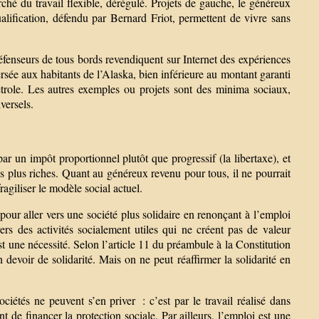
rché du travail flexible, dérégulé. Projets de gauche, le généreux
alification, défendu par Bernard Friot, permettent de vivre sans
éfenseurs de tous bords revendiquent sur Internet des expériences
versée aux habitants de l’Alaska, bien inférieure au montant garanti
role. Les autres exemples ou projets sont des minima sociaux,
versels.
r un impôt proportionnel plutôt que progressif (la libertaxe), et
s plus riches. Quant au généreux revenu pour tous, il ne pourrait
agiliser le modèle social actuel.
pour aller vers une société plus solidaire en renonçant à l’emploi
vers des activités socialement utiles qui ne créent pas de valeur
st une nécessité. Selon l’article 11 du préambule à la Constitution
 devoir de solidarité. Mais on ne peut réaffirmer la solidarité en
ociétés ne peuvent s’en priver : c’est par le travail réalisé dans
nt de financer la protection sociale. Par ailleurs, l’emploi est une