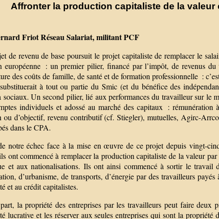
Affronter la production capitaliste de la valeu
rnard Friot Réseau Salariat, militant PCF
et de revenu de base poursuit le projet capitaliste de remplacer le sala
n européenne : un premier pilier, financé par l’impôt, de revenus du 
ure des coûts de famille, de santé et de formation professionnelle : c’es
 substituerait à tout ou partie du Smic (et du bénéfice des indépendan
sociaux. Un second pilier, lié aux performances du travailleur sur le m
mptes individuels et adossé au marché des capitaux : rémunération à
 ou d’objectif, revenu contributif (cf. Stiegler), mutuelles, Agirc-Arrc
pés dans le CPA.
 de notre échec face à la mise en œuvre de ce projet depuis vingt-ci
ils ont commencé à remplacer la production capitaliste de la valeur pa
ue et aux nationalisations. Ils ont ainsi commencé à sortir le travail
tion, d’urbanisme, de transports, d’énergie par des travailleurs payés 
té et au crédit capitalistes.
art, la propriété des entreprises par les travailleurs peut faire deux 
té lucrative et les réserver aux seules entreprises qui sont la propriét