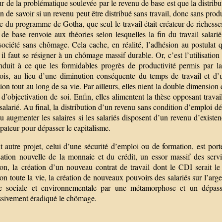
 de la problématique soulevée par le revenu de base est que la distribu
n de savoir si un revenu peut être distribué sans travail, donc sans pr
e du programme de Gotha, que seul le travail était créateur de richesses,
de base renvoie aux théories selon lesquelles la fin du travail salarié
société sans chômage. Cela cache, en réalité, l’adhésion au postulat 
, il faut se résigner à un chômage massif durable. Or, c’est l’utilisation
nduit à ce que les formidables progrès de productivité permis par la
ois, au lieu d’une diminution conséquente du temps de travail et d
on tout au long de sa vie. Par ailleurs, elles nient la double dimension du
 d’objectivation de soi. Enfin, elles alimentent la thèse opposant travai
 salarié. Au final, la distribution d’un revenu sans condition d’emploi 
 augmenter les salaires si les salariés disposent d’un revenu d’existe
ateur pour dépasser le capitalisme.
 autre projet, celui d’une sécurité d’emploi ou de formation, est port
sation nouvelle de la monnaie et du crédit, un essor massif des serv
on, la création d’un nouveau contrat de travail dont le CDI serait le 
on toute la vie, la création de nouveaux pouvoirs des salariés sur l’arg
se sociale et environnementale par une métamorphose et un dépasse
ssivement éradiqué le chômage.