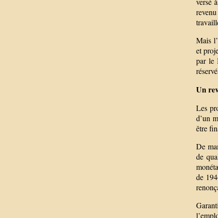
versé à
revenu 
travail
Mais l’
et proj
par le
réserv
Un rev
Les pro
d’un mo
être fi
De mani
de qual
monétai
de 1946
renonça
Garanti
l’emplo