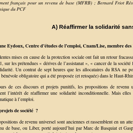
ent français pour un revenu de base (MFRB) ; Bernard Friot Rés
mique du PCF
A) Réaffirmer la solidarité sa
ne Eydoux, Centre d’études de l’emploi, Cnam/Lise, membre des 
entes mises en cause de la protection sociale ont fait un retour fracas
, sur les prétendues « dérives de l’assistanat », « cancer de la sociét
olidarité. Un contrat de sept heures que les allocataires du RSA ne 
é bénévole obligatoire qui a été proposée (et retoquée) dans le Haut-Rhi
urs de ces discours et projets punitifs, les propositions de revenu un
tent l’intérêt de réaffirmer une solidarité inconditionnelle. Mais ell
matique à l’emploi.
projets de société ?
positions de revenu universel sont anciennes et rassemblent en un atte
enu de base, ou Liber, porté aujourd’hui par Marc de Basquiat et Ga