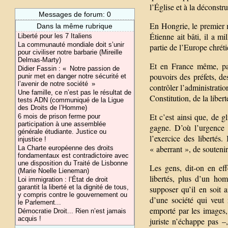
l’Église et à la déconstr
Messages de forum: 0
En Hongrie, le premier m
Dans la même rubrique
Étienne ait bâti, il a mi
Liberté pour les 7 Italiens
La communauté mondiale doit s’unir
partie de l’Europe chréti
pour civiliser notre barbarie (Mireille
Delmas-Marty)
Et en France même, pa
Didier Fassin : « Notre passion de
pouvoirs des préfets, d
punir met en danger notre sécurité et
l’avenir de notre société »
contrôler l’administratio
Une famille, ce n’est pas le résultat de
Constitution, de la libert
tests ADN (communiqué de la Ligue
des Droits de l’Homme)
Et c’est ainsi que, de g
6 mois de prison ferme pour
participation à une assemblée
gagne. D’où l’urgence d
générale étudiante. Justice ou
l’exercice des libertés
injustice !
« aberrant », de souteni
La Charte européenne des droits
fondamentaux est contradictoire avec
une disposition du Traité de Lisbonne
Les gens, dit-on en eff
(Marie Noelle Lieneman)
libertés, plus d’un ho
Loi immigration : l’État de droit
garantit la liberté et la dignité de tous,
supposer qu’il en soit a
y compris contre le gouvernement ou
d’une société qui veut
le Parlement...
emporté par les images,
Démocratie Droit... Rien n’est jamais
acquis !
juriste n’échappe pas –,