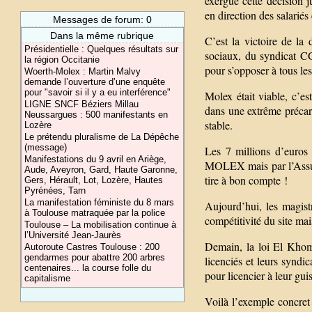
exergue cette décision j
en direction des salarié
Messages de forum: 0
Dans la même rubrique
C’est la victoire de la
Présidentielle : Quelques résultats sur
sociaux, du syndicat CG
la région Occitanie
pour s’opposer à tous le
Woerth-Molex : Martin Malvy
demande l’ouverture d’une enquête
pour "savoir si il y a eu interférence"
Molex était viable, c’es
LIGNE SNCF Béziers Millau
dans une extrême précar
Neussargues : 500 manifestants en
stable.
Lozère
Le prétendu pluralisme de La Dépêche
(message)
Les 7 millions d’euros 
Manifestations du 9 avril en Ariège,
MOLEX mais par l’Assura
Aude, Aveyron, Gard, Haute Garonne,
tire à bon compte !
Gers, Hérault, Lot, Lozère, Hautes
Pyrénées, Tarn
La manifestation féministe du 8 mars
Aujourd’hui, les magist
à Toulouse matraquée par la police
compétitivité du site mai
Toulouse – La mobilisation continue à
l’Université Jean-Jaurès
Demain, la loi El Khomr
Autoroute Castres Toulouse : 200
gendarmes pour abattre 200 arbres
licenciés et leurs syndic
centenaires... la course folle du
pour licencier à leur gui
capitalisme
Voilà l’exemple concret