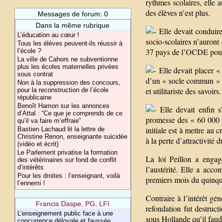
rythmes scolaires, elle a
des élèves n’est plus.
Messages de forum: 0
Dans la même rubrique
Elle devait conduire 
L’éducation au cœur !
socio-scolaires n’auront
Tous les élèves peuvent-ils réussir à
37 pays de l’OCDE pour l
l’école ?
La ville de Cahors ne subventionne
plus les écoles maternelles privées
Elle devait placer « 
sous contrat
d’un « socle commun » in
Non à la suppression des concours,
et utilitariste des savoirs.
pour la reconstruction de l’école
républicaine
Benoît Hamon sur les annonces
Elle devait enfin s
d’Attal : “Ce que je comprends de ce
promesse des « 60 000 po
qu’il va faire m’effraie”
initiale est à mettre au
Bastien Lachaud lit la lettre de
Christine Renon, enseignante suicidée
à la perte d’attractivité d
(vidéo et écrit)
Le Parlement privatise la formation
La loi Peillon a engagé
des vétérinaires sur fond de conflit
d’intérêts
l’austérité. Elle a acc
Pour les droites : l’enseignant, voilà
premiers mois du quinque
l’ennemi !
Contraire à l’intérêt gé
Francis Daspe, PG, LFI
refondation fut destruc
L’enseignement public face à une
sous Hollande qu’il faud
concurrence déloyale et faussée