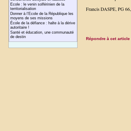
Ecole : le venin solférinien de la
Francis DASPE, PG 66, 
territorialisation
Donner à l’Ecole de la République les
moyens de ses missions
École de la défiance : halte à la dérive
autoritaire !
Santé et éducation, une communauté
de destin
Répondre à cet article