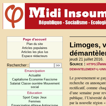
Page d'accueil
Limoges, v
Plan du site
Articles populaires
démantèlem
Articles les plus lus
Espace rédacteurs
jeudi 21 juillet 2016.
Source :
https://ww
Rechercher :
demantelement-l-uni
Emancipation
Actualité
Le gouvernement se garga
Capitalisme Economie Fascisme
recherche en annonçant
Salariat Classe ouvrière Mouvement
social
rectificatif, comme chaq
d’une semaine pour reve
Education
publique, l’Université 
Sport Corps Jeux
Femmes
par la nouvelle région «
Emancipation éthique Antiracisme