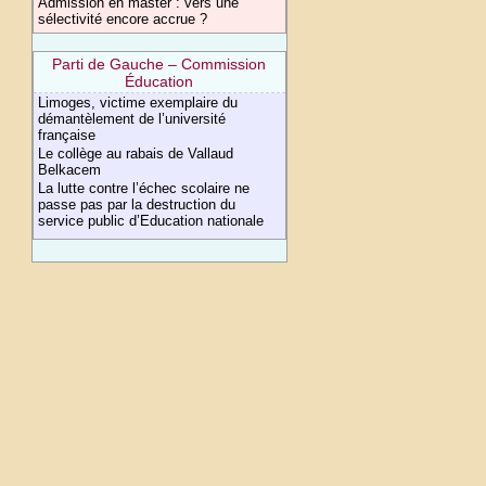
Admission en master : vers une
sélectivité encore accrue ?
Parti de Gauche – Commission
Éducation
Limoges, victime exemplaire du
démantèlement de l’université
française
Le collège au rabais de Vallaud
Belkacem
La lutte contre l’échec scolaire ne
passe pas par la destruction du
service public d’Education nationale