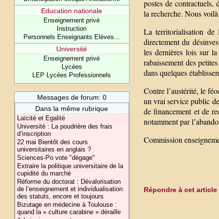
postes de contractuels, 
Education nationale
la recherche. Nous voilà
Enseignement privé
Instruction
La territorialisation d
Personnels Enseignants Elèves...
directement du désinvest
Université
les dernières lois sur la
Enseignement privé
rabaissement des petites
Lycées
dans quelques établissem
LEP Lycées Professionnels
Contre l’austérité, le fé
Messages de forum: 0
un vrai service public d
Dans la même rubrique
de financement et de rec
Laïcité et Egalité
notamment par l’abandon
Université : La poudrière des frais
d’inscription
Commission enseignemen
22 mai Bientôt des cours
universitaires en anglais ?
Sciences-Po vote "dégage"
Extraire la politique universitaire de la
cupidité du marché
Réforme du doctorat : Dévalorisation
de l’enseignement et individualisation
Répondre à cet article
des statuts, encore et toujours
Bizutage en médecine à Toulouse :
quand la « culture carabine » déraille