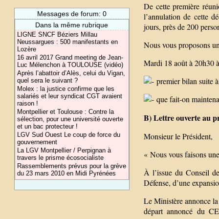
De cette première réuni
Messages de forum: 0
l’annulation de cette d
Dans la même rubrique
jours, près de 200 person
LIGNE SNCF Béziers Millau
Neussargues : 500 manifestants en
Nous vous proposons une
Lozère
16 avril 2017 Grand meeting de Jean-
Mardi 18 août à 20h30 à
Luc Mélenchon à TOULOUSE (vidéo)
Après l’abattoir d’Alès, celui du Vigan,
premier bilan suite à 
quel sera le suivant ?
Molex : la justice confirme que les
salariés et leur syndicat CGT avaient
que fait-on maintena
raison !
Montpellier et Toulouse : Contre la
B) Lettre ouverte au p
sélection, pour une université ouverte
et un bac protecteur !
LGV Sud Ouest Le coup de force du
Monsieur le Président,
gouvernement
La LGV Montpellier / Perpignan à
« Nous vous faisons une 
travers le prisme écosocialiste
Rassemblements prévus pour la grève
À l’issue du Conseil de
du 23 mars 2010 en Midi Pyrénées
Défense, d’une expansion
Le Ministère annonce la 
départ annoncé du CEI