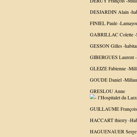
DERUY François -Millau
DESJARDIN Alain -habit
FINIEL Paule -Lamayou, 
GABRILLAC Colette -St
GESSON Gilles -habitan
GIBERGUES Laurent -Pi
GLEIZE Fabienne -Milla
GOUDE Daniel -Millau -a
GRESLOU Anne
l’Hospitalet du Larz
GUILLAUME François Rég
HACCART thierry -Habi
HAGUENAUER Serge -ha