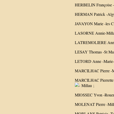
HERBELIN Françoise -ha
HERMAN Patrick -Algues
JAVAYON Marie -les Clap
LASORNE Annie-Millau -
LATREMOLIERE Anne-Ma
LESAY Thomas -St Mart
LETORD Anne -Marie-ha
MARCILHAC Pierre -Mi
MARCILHAC Pierrette
Millau ;
MIOSSEC Yvon -Rouen
MOLENAT Pierre -Millau
MORLANS Patricia- To