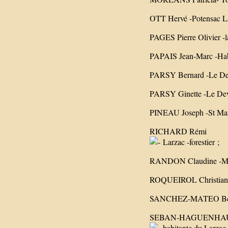
OTT Hervé -Potensac Lar
PAGES Pierre Olivier -l
PAPAIS Jean-Marc -Habi
PARSY Bernard -Le Deve
PARSY Ginette -Le Deve
PINEAU Joseph -St Mart
RICHARD Rémi
Larzac -forestier ;
RANDON Claudine -Mill
ROQUEIROL Christian -
SANCHEZ-MATEO Benoit
SEBAN-HAGUENHAUE
habitante du Larzac 