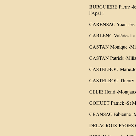
BURGUIERE Pierre -le C
l’Apal ;
CARENSAC Yoan -les Tru
CARLENC Valérie- La B
CASTAN Monique -Millau
CASTAN Patrick -Millau 
CASTELBOU Marie.Jo -L
CASTELBOU Thierry -Le
CELIE Henri -Montjaux
COHUET Patrick -St Mar
CRANSAC Fabienne -Milla
DELACROIX-PAGES Clau