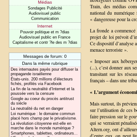
Médias
Train, des médias com
Sondages Publicité
national du numérique f
Audiovisuel public
« dangereuse pour la cro
Communication
Internet
La fronde a commencé av
Pouvoir politique et m ?dias
projet de loi prévoit d’i
Audiovisuel public en France
Capitalisme et contr ?le des m ?dias
Ce dispositif d’analyse 
menace terroriste ».
Messages de forum: 0
« Imposer aux hébergeu
Dans la même rubrique
(...), c’est donner aux s
Des internautes payés pour diffuser la
transitant sur les rése
propagande israélienne
États-unis. 200 millions d’électeurs
français – dans une tri
fichés, profilés via Facebook
La fin de la neutralité d’Internet et la
« L’argument économiq
poussée vers la censure
Google au coeur du procès antitrust
Mais surtout, ils prévien
du siècle
La neutralité du net en danger
sur l’utilisation de ces
Loi numérique : le domaine commun
faire pression sur le gou
placé hors champ par le privativisme.
qui se verraient pénalis
La révolution citoyenne est-elle en
marche dans le monde numérique ?
Altern.org, ont d’ailleur
Smartphones, tablettes, ordinateurs...
d’entre eux, on peut lir