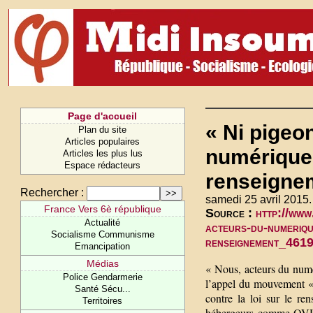
Page d'accueil
« Ni pigeon
Plan du site
Articles populaires
numérique 
Articles les plus lus
Espace rédacteurs
renseigne
Rechercher :
samedi 25 avril 2015.
France Vers 6è république
Source :
http://www
Actualité
acteurs-du-numerique
Socialisme Communisme
renseignement_46
Emancipation
Médias
« Nous, acteurs du numé
Police Gendarmerie
l’appel du mouvement « 
Santé Sécu...
contre la loi sur le re
Territoires
hébergeurs comme OVH o