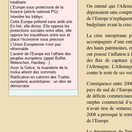
totalitaire
On entend que l’Allema
L’Europe sous protectorat de la
dépensaient sans compter
finance (article national PG)
Interdire les lobbys
de l’Europe n’expliquent 
Cette Europe prétend sans arrêt unir.
budgétaire avant la crise
En fait, elle divise. Elle oppose les
protections sociales entre elles, elle
La crise européenne pr
oppose les travailleurs entre eux et
place l’économie sous pression
accompagnée d’une entr
L’Union Européenne n’est pas
des hauts patrimoines, e
réformable
ont poussé l’inflation à
L’avenir de l’Europe est l’affaire des
peuples européens (appel Buffet,
des flux de capitaux p
Mélenchon, Harribey...)
l’Allemagne. L’Allemagn
Avec la Grèce, la truanderie de la
contre le reste de ses voi
troïka atteint des sommets
Ratification en catimini des Traités
européens austéritaires : un déni de
Conséquence entre 2000
démocratie
pays du sud de l’Europe
de déficits commerciaux
surplus commercial d’u
n’avait rien de vertueux
2008 a provoqué le retra
de l’Europe.
Le département du Trés