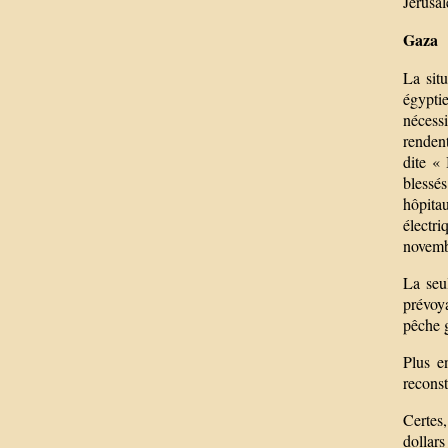
Jérusal
Gaza
La sit
égypti
nécessi
rendent
dite «
blessés
hôpita
électr
novembr
La seu
prévoya
pêche 
Plus e
reconst
Certes
dollar