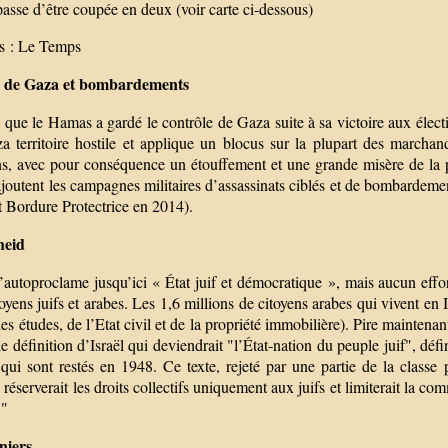
passe d’être coupée en deux (voir carte ci-dessous)
s : Le Temps
s de Gaza et bombardements
que le Hamas a gardé le contrôle de Gaza suite à sa victoire aux électi
 territoire hostile et applique un blocus sur la plupart des marchandis
s, avec pour conséquence un étouffement et une grande misère de la pop
’ajoutent les campagnes militaires d’assassinats ciblés et de bombarde
t Bordure Protectrice en 2014).
heid
s’autoproclame jusqu’ici « État juif et démocratique », mais aucun eff
oyens juifs et arabes. Les 1,6 millions de citoyens arabes qui vivent en
es études, de l’Etat civil et de la propriété immobilière). Pire maint
e définition d’Israël qui deviendrait "l’État-nation du peuple juif", déf
qui sont restés en 1948. Ce texte, rejeté par une partie de la classe p
 réserverait les droits collectifs uniquement aux juifs et limiterait l
."
niers