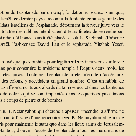
tion de l’esplanade par un waqf, fondation religieuse islamique,
t Israël, ce dernier pays a reconnu la Jordanie comme garante des
dats israéliens de l’esplanade, détournant la ferveur juive vers le
otalité des rabbins interdisaient à leurs fidèles de se rendre sur
’Arche d’Alliance aurait été placée et où la Shekinah (Présence
Israël, l’ashkenaze David Lau et le sépharade Yitzhak Yosef,
rouvé quelques rabbins pour légitimer leurs incursions sur le site
ans pour construire le troisième temple ! Depuis deux mois, les
 fêtes juives d’octobre, l’esplanade a été interdite d’accès aux
t des colons, y accédaient en grand nombre. C’est un rabbin de
. Les affrontements aux abords de la mosquée et dans les banlieues
s de colons qui se sont implantés dans les quartiers palestiniens
es à coups de pierre et de bombes.
is B. Netanyahou qui cherche à apaiser l’incendie, a affirmé ne
mman, à l’issue d’une rencontre avec B. Netanyahou et le roi de
s pour maintenir le statu quo dans les lieux saints de Jérusalem-
onté », d’ouvrir l’accès de l’esplanade à tous les musulmans de