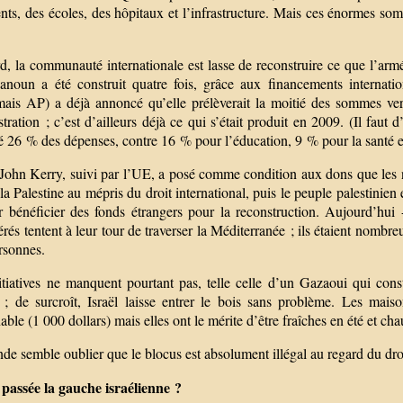
ts, des écoles, des hôpitaux et l’infrastructure. Mais ces énormes som
, la communauté internationale est lasse de reconstruire ce que l’armée
anoun a été construit quatre fois, grâce aux financements internationa
mais AP) a déjà annoncé qu’elle prélèverait la moitié des sommes ver
tration ; c’est d’ailleurs déjà ce qui s’était produit en 2009. (Il faut 
 26 % des dépenses, contre 16 % pour l’éducation, 9 % pour la santé et
John Kerry, suivi par l’UE, a posé comme condition aux dons que les né
 la Palestine au mépris du droit international, puis le peuple palestinien 
r bénéficier des fonds étrangers pour la reconstruction. Aujourd’hui 
rés tentent à leur tour de traverser la Méditerranée ; ils étaient nombr
rsonnes.
itiatives ne manquent pourtant pas, telle celle d’un Gazaoui qui con
 ; de surcroît, Israël laisse entrer le bois sans problème. Les mai
able (1 000 dollars) mais elles ont le mérite d’être fraîches en été et cha
e semble oublier que le blocus est absolument illégal au regard du droi
 passée la gauche israélienne ?