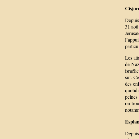
Cisjor
Depuis 
31 août
Jérusa
l’appu
particu
Les att
de Naza
israéli
sûr. Ce
des enf
quotid
peines 
on trou
notamme
Espla
Depuis