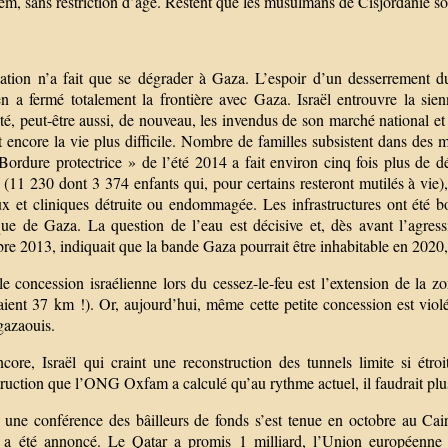
em, sans restriction d’âge. Restent que les musulmans de Cisjordanie s
uation n’a fait que se dégrader à Gaza. L’espoir d’un desserrement du 
en a fermé totalement la frontière avec Gaza. Israël entrouvre la sien
té, peut-être aussi, de nouveau, les invendus de son marché national et
 encore la vie plus difficile. Nombre de familles subsistent dans des 
 Bordure protectrice » de l’été 2014 a fait environ cinq fois plus de 
 (11 230 dont 3 374 enfants qui, pour certains resteront mutilés à vie),
ux et cliniques détruite ou endommagée. Les infrastructures ont été 
ique de Gaza. La question de l’eau est décisive et, dès avant l’agres
e 2013, indiquait que la bande Gaza pourrait être inhabitable en 2020,
le concession israélienne lors du cessez-le-feu est l’extension de l
ient 37 km !). Or, aujourd’hui, même cette petite concession est violé
gazaouis.
ncore, Israël qui craint une reconstruction des tunnels limite si étro
ruction que l’ONG Oxfam a calculé qu’au rythme actuel, il faudrait plu
, une conférence des bâilleurs de fonds s’est tenue en octobre au Ca
s a été annoncé. Le Qatar a promis 1 milliard, l’Union européenne 