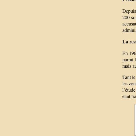
Depuis 
200 son
accusat
adminis
La res
En 1967
parmi l
mais au
Tant le
les zon
l’étude
était t