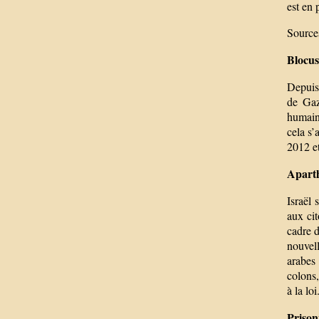
est en 
Source
Blocu
Depuis 
de Gaza
humain
cela s
2012 e
Apart
Israël 
aux cit
cadre d
nouvell
arabes 
colons,
à la loi
Prison