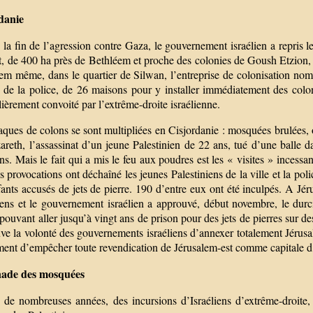
danie
la fin de l’agression contre Gaza, le gouvernement israélien a repris les
, de 400 ha près de Bethléem et proche des colonies de Goush Etzion, qu
lem même, dans le quartier de Silwan, l’entreprise de colonisation nom
i de la police, de 26 maisons pour y installer immédiatement des colon
lièrement convoité par l’extrême-droite israélienne.
aques de colons se sont multipliées en Cisjordanie : mosquées brulées, o
reth, l’assassinat d’un jeune Palestinien de 22 ans, tué d’une balle d
ens. Mais le fait qui a mis le feu aux poudres est les « visites » incess
s provocations ont déchaîné les jeunes Palestiniens de la ville et la po
ants accusés de jets de pierre. 190 d’entre eux ont été inculpés. A Jéru
iens et le gouvernement israélien a approuvé, début novembre, le durci
pouvant aller jusqu’à vingt ans de prison pour des jets de pierres sur 
ve la volonté des gouvernements israéliens d’annexer totalement Jérusa
nt d’empêcher toute revendication de Jérusalem-est comme capitale d’un
nade des mosquées
 de nombreuses années, des incursions d’Israéliens d’extrême-droite, p