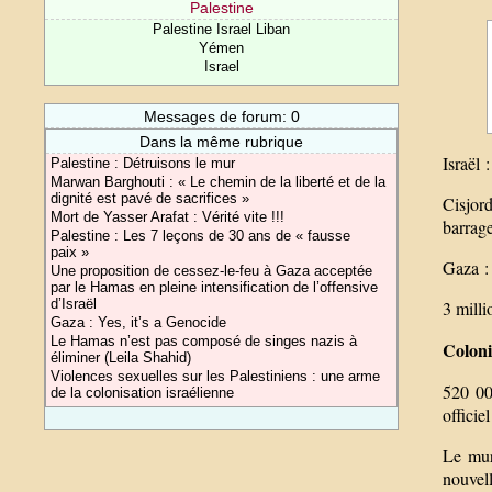
Palestine
Palestine Israel Liban
Yémen
Israel
Messages de forum: 0
Dans la même rubrique
Israël
Palestine : Détruisons le mur
Marwan Barghouti : « Le chemin de la liberté et de la
dignité est pavé de sacrifices »
Cisjord
Mort de Yasser Arafat : Vérité vite !!!
barrage
Palestine : Les 7 leçons de 30 ans de « fausse
paix »
Gaza :
Une proposition de cessez-le-feu à Gaza acceptée
par le Hamas en pleine intensification de l’offensive
d’Israël
3 milli
Gaza : Yes, it’s a Genocide
Le Hamas n’est pas composé de singes nazis à
Coloni
éliminer (Leila Shahid)
Violences sexuelles sur les Palestiniens : une arme
520 00
de la colonisation israélienne
officiel
Le mur 
nouvell