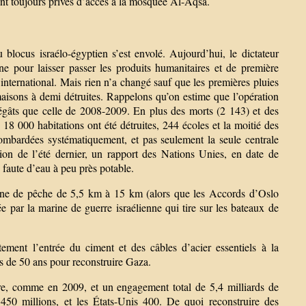
ont toujours privés d’accès à la mosquée Al-Aqsa.
blocus israélo-égyptien s’est envolé. Aujourd’hui, le dictateur
ne pour laisser passer les produits humanitaires et de première
 international. Mais rien n’a changé sauf que les premières pluies
maisons à demi détruites. Rappelons qu’on estime que l’opération
dégâts que celle de 2008-2009. En plus des morts (2 143) et des
 18 000 habitations ont été détruites, 244 écoles et la moitié des
bombardées systématiquement, et pas seulement la seule centrale
sion de l’été dernier, un rapport des Nations Unies, en date de
 faute d’eau à peu près potable.
a zone de pêche de 5,5 km à 15 km (alors que les Accords d’Oslo
e par la marine de guerre israélienne qui tire sur les bateaux de
itement l’entrée du ciment et des câbles d’acier essentiels à la
s de 50 ans pour reconstruire Gaza.
ire, comme en 2009, et un engagement total de 5,4 milliards de
450 millions, et les États-Unis 400. De quoi reconstruire des