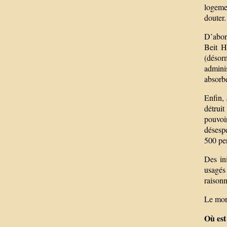
logemen
douter.
D’abord
Beit H
(désor
adminis
absorbé
Enfin, 
détruit
pouvoi
désespé
500 pe
Des in
usagés
raisonn
Le mond
Où est