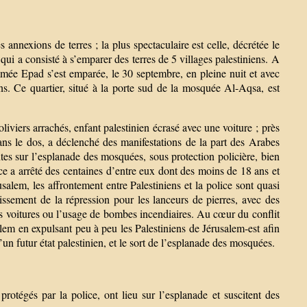
 annexions de terres ; la plus spectaculaire est celle, décrétée le
i a consisté à s’emparer des terres de 5 villages palestiniens. A
mée Epad s’est emparée, le 30 septembre, en pleine nuit et avec
s. Ce quartier, situé à la porte sud de la mosquée Al-Aqsa, est
liviers arrachés, enfant palestinien écrasé avec une voiture ; près
ans le dos, a déclenché des manifestations de la part des Arabes
antes sur l’esplanade des mosquées, sous protection policière, bien
lice a arrêté des centaines d’entre eux dont des moins de 18 ans et
salem, les affrontement entre Palestiniens et la police sont quasi
ssement de la répression pour les lanceurs de pierres, avec des
des voitures ou l’usage de bombes incendiaires. Au cœur du conflit
lem en expulsant peu à peu les Palestiniens de Jérusalem-est afin
 futur état palestinien, et le sort de l’esplanade des mosquées.
rotégés par la police, ont lieu sur l’esplanade et suscitent des