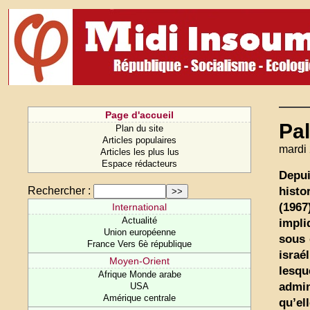
Page d'accueil
Pal
Plan du site
Articles populaires
mardi
Articles les plus lus
Espace rédacteurs
Depui
histo
Rechercher :
(1967
International
Actualité
impli
Union européenne
sous 
France Vers 6è république
israé
Moyen-Orient
lesqu
Afrique Monde arabe
admin
USA
Amérique centrale
qu’el