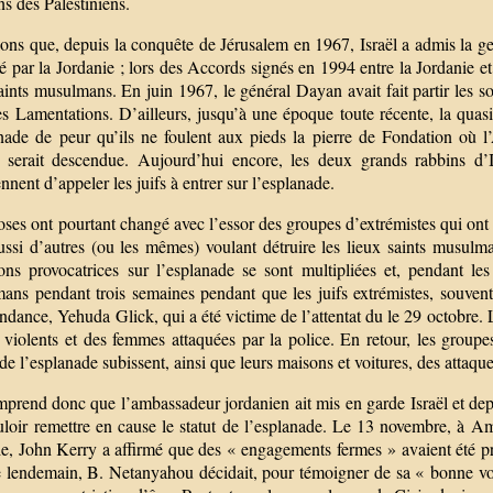
ns des Palestiniens.
ns que, depuis la conquête de Jérusalem en 1967, Israël a admis la ges
é par la Jordanie ; lors des Accords signés en 1994 entre la Jordanie e
aints musulmans. En juin 1967, le général Dayan avait fait partir les sol
 Lamentations. D’ailleurs, jusqu’à une époque toute récente, la quasi t
anade de peur qu’ils ne foulent aux pieds la pierre de Fondation où l
) serait descendue. Aujourd’hui encore, les deux grands rabbins d’
ennent d’appeler les juifs à entrer sur l’esplanade.
ses ont pourtant changé avec l’essor des groupes d’extrémistes qui ont t
ussi d’autres (ou les mêmes) voulant détruire les lieux saints musulm
ions provocatrices sur l’esplanade se sont multipliées et, pendant les
ans pendant trois semaines pendant que les juifs extrémistes, souven
endance, Yehuda Glick, qui a été victime de l’attentat du le 29 octobre
 violents et des femmes attaquées par la police. En retour, les groupe
de l’esplanade subissent, ainsi que leurs maisons et voitures, des attaqu
prend donc que l’ambassadeur jordanien ait mis en garde Israël et depu
uloir remettre en cause le statut de l’esplanade. Le 13 novembre, à A
e, John Kerry a affirmé que des « engagements fermes » avaient été pri
e lendemain, B. Netanyahou décidait, pour témoigner de sa « bonne vol