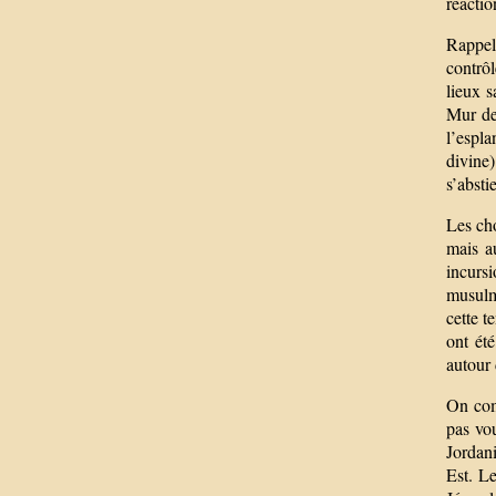
réactio
Rappelo
contrôl
lieux s
Mur des
l’espl
divine
s’absti
Les cho
mais a
incurs
musulm
cette t
ont été
autour 
On com
pas vo
Jordani
Est. L