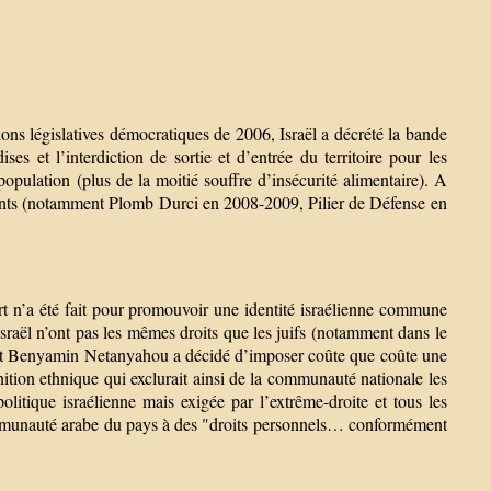
ons législatives démocratiques de 2006, Israël a décrété la bande
es et l’interdiction de sortie et d’entrée du territoire pour les
ulation (plus de la moitié souffre d’insécurité alimentaire). A
ments (notamment Plomb Durci en 2008-2009, Pilier de Défense en
ort n’a été fait pour promouvoir une identité israélienne commune
 Israël n’ont pas les mêmes droits que les juifs (notamment dans le
enant Benyamin Netanyahou a décidé d’imposer coûte que coûte une
inition ethnique qui exclurait ainsi de la communauté nationale les
olitique israélienne mais exigée par l’extrême-droite et tous les
a communauté arabe du pays à des "droits personnels… conformément