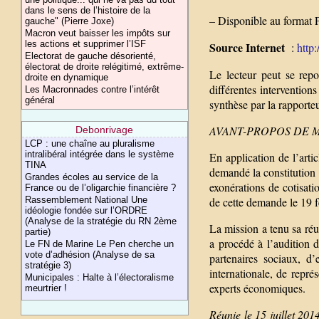
dans le sens de l’histoire de la
– Disponible au format 
gauche" (Pierre Joxe)
Macron veut baisser les impôts sur
les actions et supprimer l’ISF
Source Internet
:
http
Electorat de gauche désorienté,
électorat de droite relégitimé, extrême-
Le lecteur peut se repo
droite en dynamique
différentes interventions
Les Macronnades contre l’intérêt
général
synthèse par la rapporte
AVANT-PROPOS DE M
Debonrivage
LCP : une chaîne au pluralisme
intralibéral intégrée dans le système
En application de l’arti
TINA
demandé la constitution 
Grandes écoles au service de la
exonérations de cotisati
France ou de l’oligarchie financière ?
de cette demande le 19 f
Rassemblement National Une
idéologie fondée sur l’ORDRE
(Analyse de la stratégie du RN 2ème
La mission a tenu sa réu
partie)
a procédé à l’audition 
Le FN de Marine Le Pen cherche un
vote d’adhésion (Analyse de sa
partenaires sociaux, d
stratégie 3)
internationale, de rep
Municipales : Halte à l’électoralisme
experts économiques.
meurtrier !
Réunie le 15 juillet 20