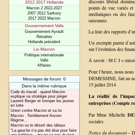
discours libéral domin
2012 2017 Hollande
points de vue variés et
Macron 2 2022-2027
médiatiques ou des fau
2007 2012 Sarkozy
2017 2022 Macron
raisonnée.
Gouvernement Valls
La liste des rapports d’
Gouvernement Ayrault
Retraites
Un exemple parmi d’autre
Hollande président
sur l’évolution des finan
Loi Macron
Politique internationale
À savoir : M C I = mis
Valls
Affaires
Pour l’heure, nous nous
DEMESSINE, fait au nom 
Messages de forum: 0
15 juillet 2014
Dans la même rubrique
Code du travail : quand Macron
La réalité de l’impac
explique sa stratégie pour piéger
Laurent Berger et tromper les jeunes
entreprises (Compte re
en lutte
Union contre Macron et sa loi
DE
Par Mme Michelle
Macron : Terriblement Ancien
Régime...
sociales
Macron ou le désert des idéaux
"La gauche n’a pas été élue pour faire
Notice du document
– D
une politique... qui ne va pas du tout