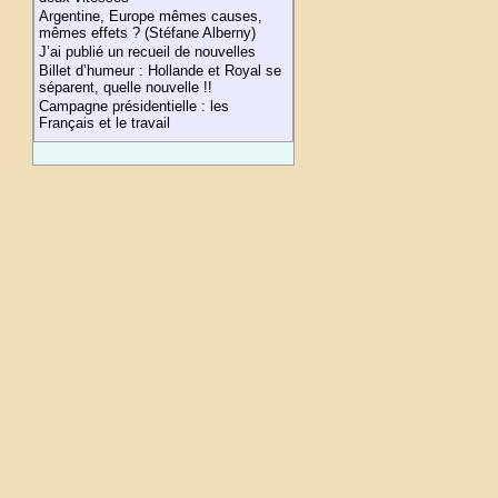
Argentine, Europe mêmes causes,
mêmes effets ? (Stéfane Alberny)
J’ai publié un recueil de nouvelles
Billet d’humeur : Hollande et Royal se
séparent, quelle nouvelle !!
Campagne présidentielle : les
Français et le travail