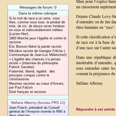
Mais pour l’espèce humai
un classement suplément
Messages de forum: 0
Dans la même rubrique
Depuis Claude Levy-Strau
Si le mot de race a un sens, vous
d’entendre ou de lire da
êtes, comme nous tous, le produit de
trois, de six, de douze races fondues
êtres humains en "race".
en vous et indissolublement mêlées
(Lucien Herr)
Si cette classification n
1983 Marche pour l’égalité et contre le
de race est à la base de
racisme
Éric Besson libère la parole raciste
d’une race sur l’autre sur
Récidive raciste de Georges Frêche (
Communiqué de Jean-Luc Mélenchon)
Dans une république di
« L’égalité des chances n’a jamais
intolérable d’entendre, 
existé » (interview du philosophe
Patrick Savidan)
sous entendue entre le
Fraternité, liberté, égalité : des
courant la prégnance du
principes conquis contre le
christianisme
Stéfane Alberny
Meurtres racistes au coeur d’Anvers,
par Paul Falzon
Droit français et racisme
Stéfane Alberny (bureau PRS 12)
Jean Puech, président du Conseil
Répondre à cet article
général de l’Aveyron invente le RMI à
deux vitesses