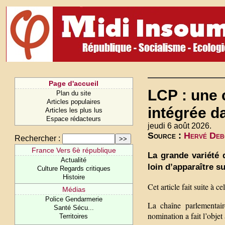
Page d'accueil
LCP : une 
Plan du site
Articles populaires
intégrée d
Articles les plus lus
Espace rédacteurs
jeudi 6 août 2026.
Source :
Hervé Debo
Rechercher :
France Vers 6è république
La grande variété 
Actualité
loin d’apparaître s
Culture Regards critiques
Histoire
Cet article fait suite à c
Médias
Police Gendarmerie
La chaîne parlementai
Santé Sécu...
nomination a fait l’obje
Territoires