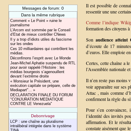
Il est possible de conn
Messages de forum: 0
ressentir une une certa
Dans la même rubrique
Comment « Le Point » ruine le
Comme l’indique Wikip
journalisme
formation des citoyens à
L’Arcom est sommée par le Conseil
d’Etat de mieux contrôler CNews
audience atteint
Son
Il y a trop d’idiots utiles du fascisme
sur les ondes
d’écoute de 17 minutes
Ces 10 milliardaires qui contrôlent les
d’euros. Elle emploie en
médias.
Déconfinons l’esprit avec Le Monde
Certes, cette chaîne a l
Jean-Michel Aphatie suspendu de RTL
pour avoir rappelé l’Histoire : les
l’Assemblée nationale et
médias bourgeois s’agenouillent
devant l’extrême droite
Il n’en reste pas moins v
« Monsieur le Président, une
exécution capitale se prépare, celle de
voir apparaître sur ses
Mediapart"... »
Attac , mais comme d’ha
DECLARATION FINALE DU FORUM
confirment la règle du s
"CONJURATION MEDIATIQUE
CONTRE LE Venezuela"
Pour s’en convaincre, il
l’identité des invités p
Debonrivage
affirmation. Et le résul
LCP : une chaîne au pluralisme
intralibéral intégrée dans le système
constate aisément que l
TINA