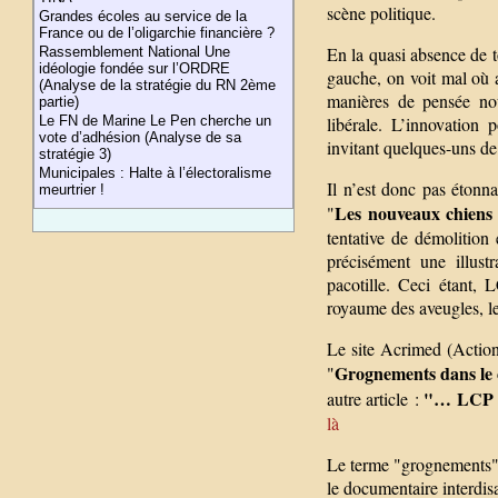
scène politique.
Grandes écoles au service de la
France ou de l’oligarchie financière ?
En la quasi absence de t
Rassemblement National Une
idéologie fondée sur l’ORDRE
gauche, on voit mal où a
(Analyse de la stratégie du RN 2ème
manières de pensée nou
partie)
libérale. L’innovation 
Le FN de Marine Le Pen cherche un
vote d’adhésion (Analyse de sa
invitant quelques-uns de
stratégie 3)
Municipales : Halte à l’électoralisme
Il n’est donc pas étonn
meurtrier !
Les nouveaux chiens
"
tentative de démolition
précisément une illust
pacotille. Ceci étant,
royaume des aveugles, le
Le site Acrimed (Action c
Grognements dans le c
"
"… LCP s’
autre article :
là
Le terme "grognements" e
le documentaire interdis