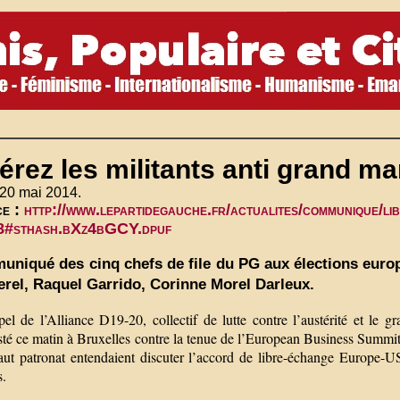
érez les militants anti grand ma
 20 mai 2014.
ce :
http://www.lepartidegauche.fr/actualites/communique/lib
8#sthash.bXz4bGCY.dpuf
niqué des cinq chefs de file du PG aux élections euro
rel, Raquel Garrido, Corinne Morel Darleux.
el de l’Alliance D19-20, collectif de lutte contre l’austérité et le g
té ce matin à Bruxelles contre la tenue de l’European Business Summit.
haut patronat entendaient discuter l’accord de libre-échange Europe-U
s.