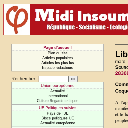
Page d'accueil
Lib
Plan du site
Articles populaires
mardi
Articles les plus lus
Sour
Espace rédacteurs
2830
Rechercher :
Commu
Union européenne
Coque
Actualité
International
Culture Regards critiques
A l’app
manifes
UE Politiques suivies
et le 
Pays de l’UE
Blocs politiques UE
peuple
Actualité européenne