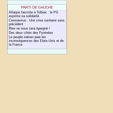
PARTI DE GAUCHE
Attaque fasciste à Tolbiac : le PG
exprime sa solidarité
Coronavirus : Une crise sanitaire sans
précédent
Rien ne nous sera épargné !
Des deux côtés des Pyrénées
Le peuple irakien paie les
inconséquences des Etats-Unis et de
la France