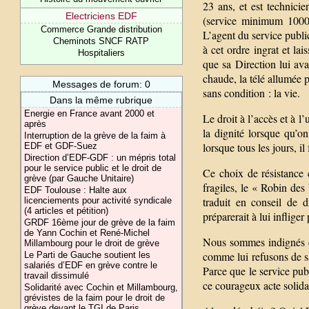
23 ans, et est technici
Electriciens EDF
(service minimum 1000 
Commerce Grande distribution
L’agent du service public
Cheminots SNCF RATP
à cet ordre ingrat et lai
Hospitaliers
que sa Direction lui avai
chaude, la télé allumée p
Messages de forum: 0
sans condition : la vie.
Dans la même rubrique
Energie en France avant 2000 et
Le droit à l’accès et à l
après
la dignité lorsque qu’on
Interruption de la grève de la faim à
lorsque tous les jours, il
EDF et GDF-Suez
Direction d’EDF-GDF : un mépris total
pour le service public et le droit de
Ce choix de résistance c
grève (par Gauche Unitaire)
fragiles, le « Robin des
EDF Toulouse : Halte aux
traduit en conseil de 
licenciements pour activité syndicale
(4 articles et pétition)
préparerait à lui inflig
GRDF 16ème jour de grève de la faim
de Yann Cochin et René-Michel
Nous sommes indignés et 
Millambourg pour le droit de grève
comme lui refusons de sa
Le Parti de Gauche soutient les
salariés d’EDF en grève contre le
Parce que le service pub
travail dissimulé
ce courageux acte solida
Solidarité avec Cochin et Millambourg,
grévistes de la faim pour le droit de
grève devant le TGI de Paris