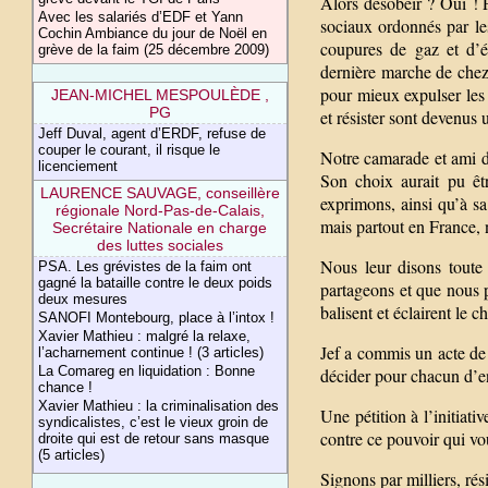
Alors désobéir ? Oui ! P
Avec les salariés d’EDF et Yann
sociaux ordonnés par les
Cochin Ambiance du jour de Noël en
coupures de gaz et d’él
grève de la faim (25 décembre 2009)
dernière marche de chez 
pour mieux expulser les 
JEAN-MICHEL MESPOULÈDE ,
PG
et résister sont devenus 
Jeff Duval, agent d’ERDF, refuse de
couper le courant, il risque le
Notre camarade et ami d’E
licenciement
Son choix aurait pu êt
LAURENCE SAUVAGE, conseillère
exprimons, ainsi qu’à sa
régionale Nord-Pas-de-Calais,
mais partout en France, n
Secrétaire Nationale en charge
des luttes sociales
Nous leur disons toute 
PSA. Les grévistes de la faim ont
gagné la bataille contre le deux poids
partageons et que nous p
deux mesures
balisent et éclairent le
SANOFI Montebourg, place à l’intox !
Xavier Mathieu : malgré la relaxe,
Jef a commis un acte de 
l’acharnement continue ! (3 articles)
La Comareg en liquidation : Bonne
décider pour chacun d’ent
chance !
Xavier Mathieu : la criminalisation des
Une pétition à l’initiat
syndicalistes, c’est le vieux groin de
contre ce pouvoir qui vo
droite qui est de retour sans masque
(5 articles)
Signons par milliers, rési