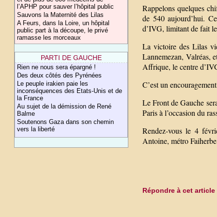
l’APHP pour sauver l’hôpital public
Rappelons quelques chi
Sauvons la Maternité des Lilas
de 540 aujourd’hui. Ce
A Feurs, dans la Loire, un hôpital
d’IVG, limitant de fait le
public part à la découpe, le privé
ramasse les morceaux
La victoire des Lilas v
Lannemezan, Valréas, et
PARTI DE GAUCHE
Affrique, le centre d’IV
Rien ne nous sera épargné !
Des deux côtés des Pyrénées
C’est un encouragement à
Le peuple irakien paie les
inconséquences des Etats-Unis et de
la France
Le Front de Gauche sera
Au sujet de la démission de René
Paris à l’occasion du ras
Balme
Soutenons Gaza dans son chemin
vers la liberté
Rendez-vous le 4 févri
Antoine, métro Faiherbe
Répondre à cet article