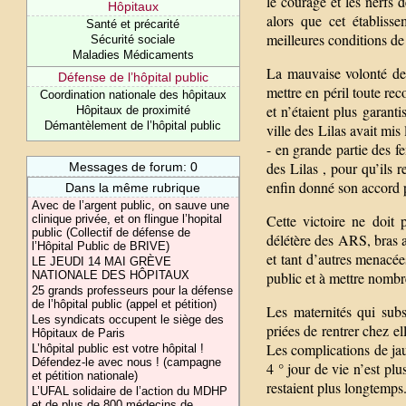
le courage et les nerfs 
Hôpitaux
alors que cet établiss
Santé et précarité
meilleures conditions de 
Sécurité sociale
Maladies Médicaments
La mauvaise volonté de 
Défense de l’hôpital public
mettre en péril toute rec
Coordination nationale des hôpitaux
et n’étaient plus garanti
Hôpitaux de proximité
Démantèlement de l’hôpital public
ville des Lilas avait mis
- en grande partie des fe
des Lilas , pour qu’ils r
Messages de forum: 0
enfin donné son accord p
Dans la même rubrique
Avec de l’argent public, on sauve une
Cette victoire ne doit 
clinique privée, et on flingue l’hopital
public (Collectif de défense de
délétère des ARS, bras a
l’Hôpital Public de BRIVE)
et tant d’autres menacée
LE JEUDI 14 MAI GRÈVE
NATIONALE DES HÔPITAUX
public et à mettre nombr
25 grands professeurs pour la défense
de l’hôpital public (appel et pétition)
Les maternités qui sub
Les syndicats occupent le siège des
priées de rentrer chez e
Hôpitaux de Paris
Les complications de jau
L’hôpital public est votre hôpital !
Défendez-le avec nous ! (campagne
4 ° jour de vie n’est pl
et pétition nationale)
restaient plus longtemps
L’UFAL solidaire de l’action du MDHP
et de plus de 800 médecins de