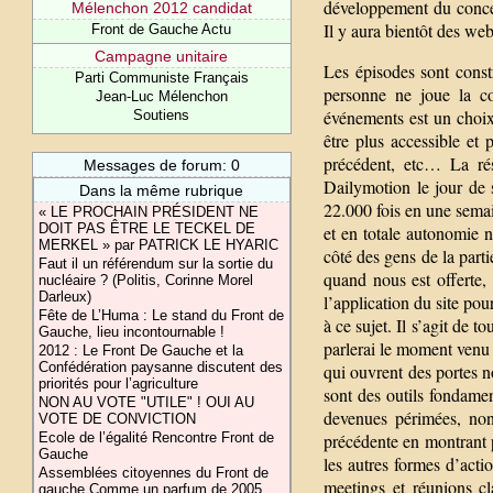
développement du concep
Mélenchon 2012 candidat
Il y aura bientôt des web
Front de Gauche Actu
Campagne unitaire
Les épisodes sont const
Parti Communiste Français
personne ne joue la co
Jean-Luc Mélenchon
événements est un choix
Soutiens
être plus accessible et
précédent, etc… La rés
Messages de forum: 0
Dailymotion le jour de s
Dans la même rubrique
22.000 fois en une sema
« LE PROCHAIN PRÉSIDENT NE
DOIT PAS ÊTRE LE TECKEL DE
et en totale autonomie n
MERKEL » par PATRICK LE HYARIC
côté des gens de la parti
Faut il un référendum sur la sortie du
quand nous est offerte, 
nucléaire ? (Politis, Corinne Morel
Darleux)
l’application du site pou
Fête de L’Huma : Le stand du Front de
à ce sujet. Il s’agit de 
Gauche, lieu incontournable !
parlerai le moment venu 
2012 : Le Front De Gauche et la
Confédération paysanne discutent des
qui ouvrent des portes n
priorités pour l’agriculture
sont des outils fondamen
NON AU VOTE "UTILE" ! OUI AU
devenues périmées, non
VOTE DE CONVICTION
Ecole de l’égalité Rencontre Front de
précédente en montrant p
Gauche
les autres formes d’acti
Assemblées citoyennes du Front de
meetings et réunions c
gauche Comme un parfum de 2005