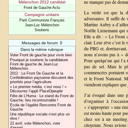
ne manque pas de demand
Mélenchon 2012 candidat
Front de Gauche Actu
La vérité est que la 
Campagne unitaire
adversaires. Il suffit d
Parti Communiste Français
Martine Aubry a d’ailleu
Jean-Luc Mélenchon
Noëlle Lienemann qui s’
Soutiens
Elle a dit : « Le Front
clair. Leur rêve c’est le
Messages de forum: 0
du PRG et, dorénavant, 
Dans la même rubrique
nous n’avons pas à « de
Voter Front de gauche pour vivre bien
Pour quelqu’un qui l’a
Pourquoi je soutiens la candidature
Front de gauche de Jean-Luc
pas de sel. Mais le pl
Mélenchon.
commencées portaient sur
2012 : Le Front De Gauche et la
Confédération paysanne discutent des
et le Front National. M
priorités pour l’agriculture
viendront expliquer que j
« Le premier média, c’est nous ! »
Découvrez l’appli PlaceOpeuple
J’ai évoqué dans une p
Fête de L’Huma : Le stand du Front de
Gauche, lieu incontournable !
d’organiser à l’occasi
Ecole de l’égalité Rencontre Front de
« s’approprier » une émi
Gauche
est moins haute pour pas
Une république sociale n’est plus un
chez soi à un meeting. 
rêve !
22 avril, vote Mélenchon, vote
citoyenne. Nous avions 
d’espoir