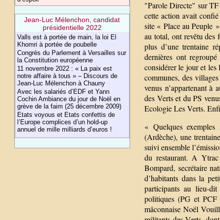
"Parole Directe" sur TF1
cette action avait confi
Jean-Luc Mélenchon, candidat
site « Place au Peuple »
présidentielle 2022
au total, ont revêtu des 
Valls est à portée de main, la loi El
Khomri à portée de poubelle
plus d’une trentaine ré
Congrès du Parlement à Versailles sur
dernières ont regroupé
la Constitution européenne
considérer le jour et les
11 novembre 2022 : « La paix est
notre affaire à tous » – Discours de
communes, des villages
Jean-Luc Mélenchon à Chauny
venus n’appartenant à a
Avec les salariés d’EDF et Yann
des Verts et du PS venus
Cochin Ambiance du jour de Noël en
grève de la faim (25 décembre 2009)
Ecologie Les Verts. Enfi
Etats voyous et Etats confettis de
l’Europe complices d’un hold-up
« Quelques exemples m
annuel de mille milliards d’euros !
(Ardèche), une trentaine
suivi ensemble l’émission
du restaurant. A Ytrac
Bompard, secrétaire nat
d’habitants dans la peti
participants au lieu-d
politiques (PG et PCF d
mâconnaise Noël Vouill
militants des Verts, do