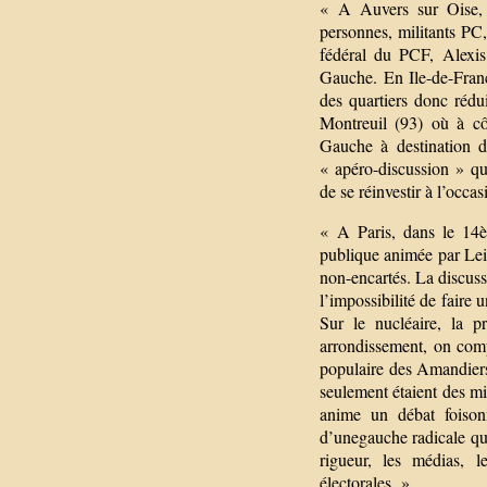
« A Auvers sur Oise,
personnes, militants P
fédéral du PCF, Alexis
Gauche. En Ile-de-Franc
des quartiers donc rédu
Montreuil (93) où à cô
Gauche à destination d
« apéro-discussion » qu
de se réinvestir à l’occ
« A Paris, dans le 14è
publique animée par Leil
non-encartés. La discuss
l’impossibilité de faire
Sur le nucléaire, la 
arrondissement, on comp
populaire des Amandiers.
seulement étaient des mi
anime un débat foison
d’unegauche radicale qui
rigueur, les médias, l
électorales. »