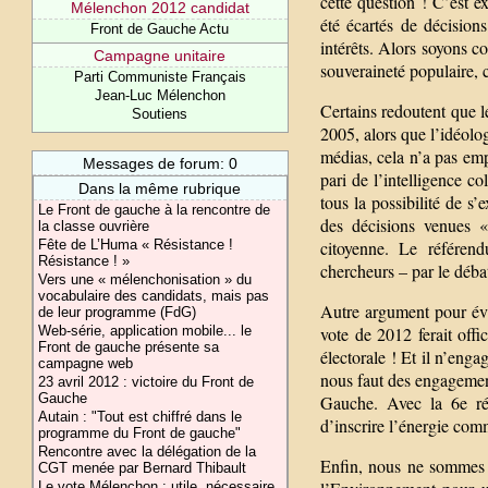
cette question ! C’est e
Mélenchon 2012 candidat
été écartés de décision
Front de Gauche Actu
intérêts. Alors soyons c
Campagne unitaire
souveraineté populaire, 
Parti Communiste Français
Jean-Luc Mélenchon
Certains redoutent que l
Soutiens
2005, alors que l’idéolo
médias, cela n’a pas em
Messages de forum: 0
pari de l’intelligence c
Dans la même rubrique
tous la possibilité de s’
Le Front de gauche à la rencontre de
des décisions venues «
la classe ouvrière
Fête de L’Huma « Résistance !
citoyenne. Le référen
Résistance ! »
chercheurs – par le débat
Vers une « mélenchonisation » du
vocabulaire des candidats, mais pas
Autre argument pour évite
de leur programme (FdG)
Web-série, application mobile... le
vote de 2012 ferait off
Front de gauche présente sa
électorale ! Et il n’enga
campagne web
nous faut des engagement
23 avril 2012 : victoire du Front de
Gauche
Gauche. Avec la 6e rép
Autain : "Tout est chiffré dans le
d’inscrire l’énergie com
programme du Front de gauche"
Rencontre avec la délégation de la
Enfin, nous ne sommes p
CGT menée par Bernard Thibault
Le vote Mélenchon : utile, nécessaire,