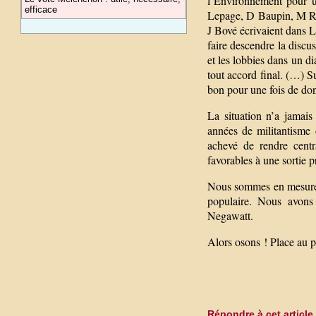
l’Environnement pour un
efficace
Lepage, D Baupin, M Ri
J Bové écrivaient dans L
faire descendre la discuss
et les lobbies dans un d
tout accord final. (…) Su
bon pour une fois de don
La situation n’a jamais
années de militantisme 
achevé de rendre centr
favorables à une sortie pr
Nous sommes en mesure 
populaire. Nous avons 
Negawatt.
Alors osons ! Place au p
Répondre à cet article