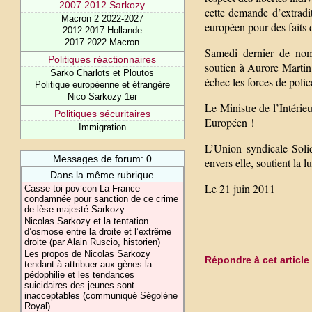
2007 2012 Sarkozy
cette demande d’extradit
Macron 2 2022-2027
européen pour des faits 
2012 2017 Hollande
2017 2022 Macron
Samedi dernier de nombr
Politiques réactionnaires
soutien à Aurore Martin,
Sarko Charlots et Ploutos
échec les forces de polic
Politique européenne et étrangère
Nico Sarkozy 1er
Le Ministre de l’Intérie
Politiques sécuritaires
Européen !
Immigration
L’Union syndicale Soli
Messages de forum: 0
envers elle, soutient la l
Dans la même rubrique
Le 21 juin 2011
Casse-toi pov’con La France
condamnée pour sanction de ce crime
de lèse majesté Sarkozy
Nicolas Sarkozy et la tentation
d’osmose entre la droite et l’extrême
droite (par Alain Ruscio, historien)
Les propos de Nicolas Sarkozy
Répondre à cet article
tendant à attribuer aux gènes la
pédophilie et les tendances
suicidaires des jeunes sont
inacceptables (communiqué Ségolène
Royal)