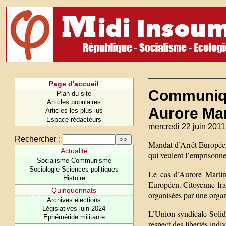
Page d'accueil
Communiqué
Plan du site
Articles populaires
Aurore Mar
Articles les plus lus
Espace rédacteurs
mercredi 22 juin 2011
Rechercher :
Mandat d’Arrêt Européen
Actualité
qui veulent l’emprisonne
Socialisme Communisme
Sociologie Sciences politiques
Le cas d’Aurore Martin
Histoire
Européen. Citoyenne franç
Quinquennats
organisées par une organ
Archives élections
Législatives juin 2024
L’Union syndicale Solid
Ephéméride militante
respect des libertés indi