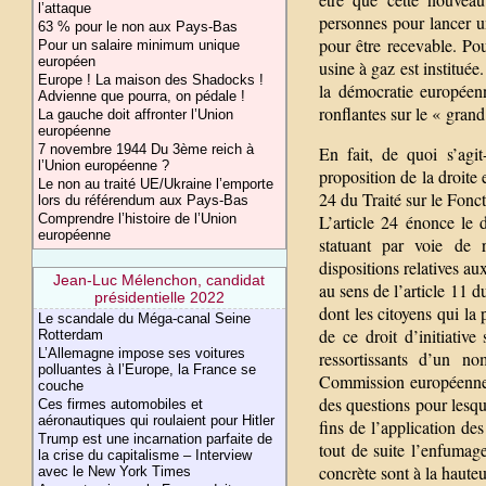
l’attaque
personnes pour lancer u
63 % pour le non aux Pays-Bas
pour être recevable. Po
Pour un salaire minimum unique
européen
usine à gaz est instituée
Europe ! La maison des Shadocks !
la démocratie européen
Advienne que pourra, on pédale !
ronflantes sur le « grand
La gauche doit affronter l’Union
européenne
7 novembre 1944 Du 3ème reich à
En fait, de quoi s’agit
l’Union européenne ?
proposition de la droite 
Le non au traité UE/Ukraine l’emporte
24 du Traité sur le Fonc
lors du référendum aux Pays-Bas
Comprendre l’histoire de l’Union
L’article 24 énonce le 
européenne
statuant par voie de r
dispositions relatives au
Jean-Luc Mélenchon, candidat
au sens de l’article 11
présidentielle 2022
dont les citoyens qui la 
Le scandale du Méga-canal Seine
de ce droit d’initiativ
Rotterdam
L’Allemagne impose ses voitures
ressortissants d’un no
polluantes à l’Europe, la France se
Commission européenne, 
couche
des questions pour lesqu
Ces firmes automobiles et
aéronautiques qui roulaient pour Hitler
fins de l’application des
Trump est une incarnation parfaite de
tout de suite l’enfumag
la crise du capitalisme – Interview
concrète sont à la hauteur
avec le New York Times