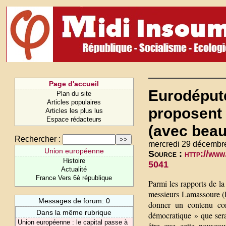
Page d'accueil
Eurodéputé
Plan du site
Articles populaires
proposent 
Articles les plus lus
Espace rédacteurs
(avec beau
Rechercher :
mercredi 29 décembr
Union européenne
Source :
http://www
Histoire
5041
Actualité
France Vers 6è république
Parmi les rapports de l
messieurs Lamassoure (P
Messages de forum: 0
donner un contenu con
Dans la même rubrique
démocratique » que serai
Union européenne : le capital passe à
être que cette nouveaut