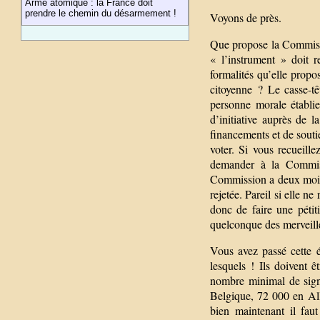
Arme atomique : la France doit
prendre le chemin du désarmement !
Voyons de près.
Que propose la Commissi
« l’instrument » doit r
formalités qu’elle propo
citoyenne ? Le casse-t
personne morale établi
d’initiative auprès de 
financements et de souti
voter. Si vous recueil
demander à la Commissi
Commission a deux mois p
rejetée. Pareil si elle n
donc de faire une pétit
quelconque des merveill
Vous avez passé cette é
lesquels ! Ils doivent 
nombre minimal de sign
Belgique, 72 000 en Al
bien maintenant il fau