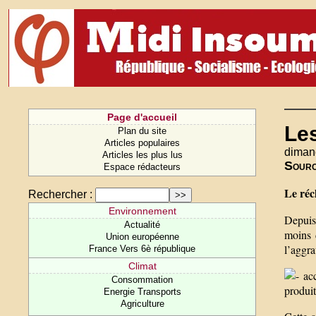
Page d'accueil
Le
Plan du site
Articles populaires
diman
Articles les plus lus
Sour
Espace rédacteurs
Le réc
Rechercher :
Environnement
Depuis 
Actualité
moins 
Union européenne
l’aggra
France Vers 6è république
Climat
acc
Consommation
produit
Energie Transports
Agriculture