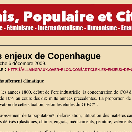
s enjeux de Copenhague
che 6 décembre 2009.
ce :
http://allaingraux.over-blog.com/article-les-enjeux-
hauffement climatique
les années 1800, début de l’ère industrielle, la concentration de CO² dan
de 10% au cours des dix mille années précédentes. La proportion de 
vation de cette situation, selon les études du GIEC* :
roissement de la population*, déforestation, utilisation des matières ca
s dérivés (plastiques, chimie, engrais, médicaments, peinture, vêtement