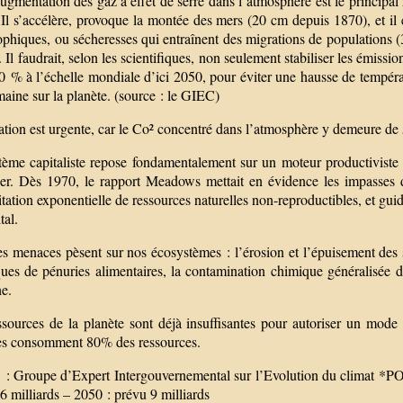
ugmentation des gaz à effet de serre dans l’atmosphère est le principa
Il s’accélère, provoque la montée des mers (20 cm depuis 1870), et il 
ophiques, ou sécheresses qui entraînent des migrations de populations (
 Il faudrait, selon les scientifiques, non seulement stabiliser les émiss
0 % à l’échelle mondiale d’ici 2050, pour éviter une hausse de tempéra
aine sur la planète. (source : le GIEC)
ation est urgente, car le Co² concentré dans l’atmosphère y demeure de
tème capitaliste repose fondamentalement sur un moteur productiviste q
er. Dès 1970, le rapport Meadows mettait en évidence les impasses 
itation exponentielle de ressources naturelles non-reproductibles, et guid
tal.
s menaces pèsent sur nos écosystèmes : l’érosion et l’épuisement des so
sques de pénuries alimentaires, la contamination chimique généralisée 
e.
ssources de la planète sont déjà insuffisantes pour autoriser un mode
 consomment 80% des ressources.
: Groupe d’Expert Intergouvernemental sur l’Evolution du climat
6 milliards – 2050 : prévu 9 milliards