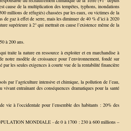
l responsable du réchauffement climatique de la Terre (+1° depuis
est cause de la multiplication des tempêtes, typhons, inondations
300 millions de réfugiés) chassées par les eaux, ou victimes de la
ions de gaz à effet de serre, mais les diminuer de 40 % d’ici à 2020
ture supérieure à 2° qui mettrait en cause l’existence même de la
 50 à 200 ans.
ui traite la nature en ressource à exploiter et en marchandise à
de notre modèle de croissance pour l’environnement, fondé sur
é par les seules exigences à courte vue de la rentabilité financière
ls par l’agriculture intensive et chimique, la pollution de l’eau,
du vivant entraînant des conséquences dramatiques pour la santé
 de vie à l’occidentale pour l’ensemble des habitants : 20% des
 *POPULATION MONDIALE - de 0 à 1700 : 230 à 600 millions –