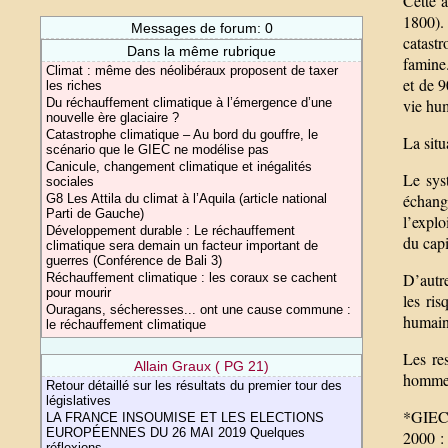
Cette a
1800). 
Messages de forum: 0
catastr
Dans la même rubrique
famine.
Climat : même des néolibéraux proposent de taxer
et de 9
les riches
Du réchauffement climatique à l’émergence d’une
vie hum
nouvelle ère glaciaire ?
Catastrophe climatique – Au bord du gouffre, le
La situ
scénario que le GIEC ne modélise pas
Canicule, changement climatique et inégalités
Le sys
sociales
échang
G8 Les Attila du climat à l’Aquila (article national
Parti de Gauche)
l’explo
Développement durable : Le réchauffement
du capi
climatique sera demain un facteur important de
guerres (Conférence de Bali 3)
D’autre
Réchauffement climatique : les coraux se cachent
pour mourir
les ri
Ouragans, sécheresses... ont une cause commune :
humain
le réchauffement climatique
Les re
Allain Graux ( PG 21)
hommes
Retour détaillé sur les résultats du premier tour des
législatives
*GIEC 
LA FRANCE INSOUMISE ET LES ELECTIONS
EUROPÉENNES DU 26 MAI 2019 Quelques
2000 : 
réflexions...