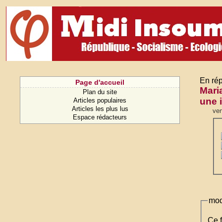
En rép
Page d'accueil
Mari
Plan du site
une i
Articles populaires
Articles les plus lus
ven
Espace rédacteurs
mod
Ce f