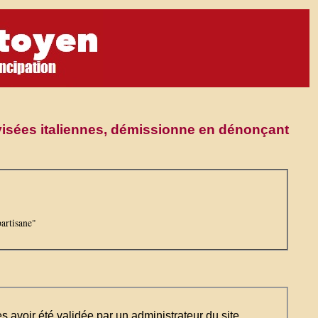
évisées italiennes, démissionne en dénonçant
partisane"
ès avoir été validée par un administrateur du site.