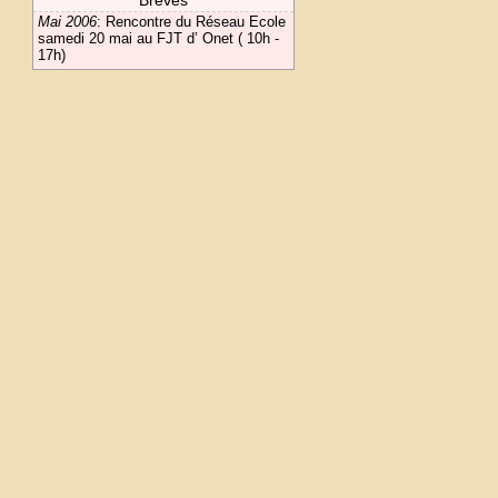
Brèves
Mai 2006
:
Rencontre du Réseau Ecole
samedi 20 mai au FJT d’ Onet ( 10h -
17h)