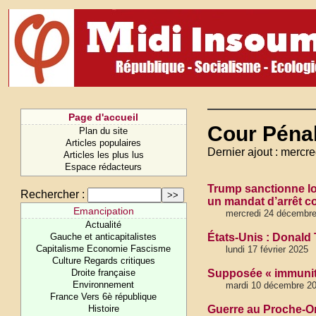
Page d'accueil
Cour Pénal
Plan du site
Articles populaires
Dernier ajout : mercr
Articles les plus lus
Espace rédacteurs
Trump sanctionne lo
Rechercher :
un mandat d’arrêt c
Emancipation
mercredi 24 décembr
Actualité
Gauche et anticapitalistes
États-Unis : Donald 
Capitalisme Economie Fascisme
lundi 17 février 2025
Culture Regards critiques
Droite française
Supposée « immunité 
Environnement
mardi 10 décembre 2
France Vers 6è république
Histoire
Guerre au Proche-Ori