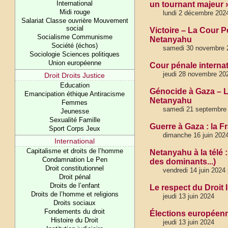
International
un tournant majeur 
Midi rouge
lundi 2 décembre 202
Salariat Classe ouvrière Mouvement
social
Victoire – La Cour P
Socialisme Communisme
Netanyahu
Société (échos)
samedi 30 novembre 
Sociologie Sciences politiques
Union européenne
Cour pénale internati
jeudi 28 novembre 202
Droit Droits Justice
Education
Génocide à Gaza – L
Emancipation éthique Antiracisme
Netanyahu
Femmes
samedi 21 septembre
Jeunesse
Sexualité Famille
Guerre à Gaza : la F
Sport Corps Jeux
dimanche 16 juin 202
International
Capitalisme et droits de l’homme
Netanyahu à la télé :
Condamnation Le Pen
des dominants...)
Droit constitutionnel
vendredi 14 juin 2024
Droit pénal
Droits de l’enfant
Le respect du Droit 
Droits de l’homme et religions
jeudi 13 juin 2024
Droits sociaux
Fondements du droit
Élections européenn
Histoire du Droit
jeudi 13 juin 2024