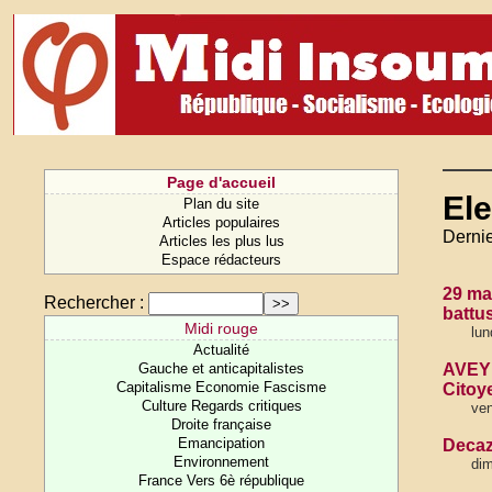
Page d'accueil
Ele
Plan du site
Articles populaires
Dernie
Articles les plus lus
Espace rédacteurs
29 ma
Rechercher :
battu
Midi rouge
lun
Actualité
Gauche et anticapitalistes
AVEYR
Capitalisme Economie Fascisme
Citoy
Culture Regards critiques
ven
Droite française
Emancipation
Decaz
Environnement
dim
France Vers 6è république