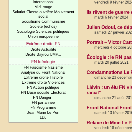
International
vendredi 9 février 202
Midi rouge
Salariat Classe ouvrière Mouvement
Ils rêvent de guerre 
social
mardi 6 février 2024
Socialisme Communisme
Société (échos)
Julien Odoul, ce dép
Sociologie Sciences politiques
samedi 27 janvier 202
Union européenne
Portrait – Victor Ca
Extrême droite FN
mercredi 4 octobre 20
Droite Actualité
Droite Bayrou UMP...
Écologie : le RN pas
FN Idéologie
mardi 20 juillet 2021
FN Fascisme Nazisme
Condamnations Le P
Analyse du Front National
Extrême droite Histoire
dimanche 23 décembr
Extrême droite Violences
Liévin : un élu FN v
FN Action politique
FN Base sociale Electorat
racial"
FN Danger !
dimanche 21 août 20
FN par année
FN Programme
Front National Front
Jean Marie Le Pen
samedi 13 février 201
LDJ
Relaxe de Mme Le Pen
vendredi 18 décembre