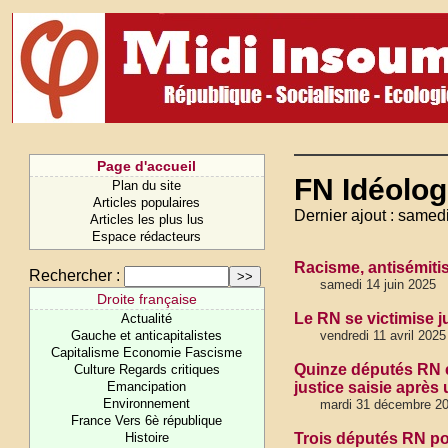
Page d'accueil
FN Idéolog
Plan du site
Articles populaires
Dernier ajout : samedi
Articles les plus lus
Espace rédacteurs
Racisme, antisémiti
Rechercher :
samedi 14 juin 2025
Droite française
Le RN se victimise j
Actualité
Gauche et anticapitalistes
vendredi 11 avril 2025
Capitalisme Economie Fascisme
Quinze députés RN é
Culture Regards critiques
Emancipation
justice saisie après
Environnement
mardi 31 décembre 2
France Vers 6è république
Histoire
Trois députés RN po