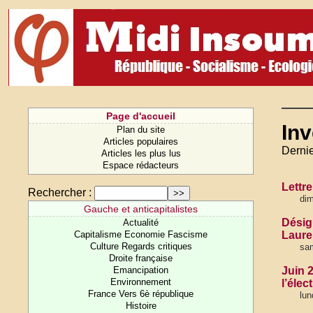
Page d'accueil
Inv
Plan du site
Articles populaires
Dernie
Articles les plus lus
Espace rédacteurs
Lettr
Rechercher :
di
Gauche et anticapitalistes
Désig
Actualité
Capitalisme Economie Fascisme
Laure
Culture Regards critiques
sam
Droite française
Emancipation
Juin 
Environnement
l’élec
France Vers 6è république
lun
Histoire