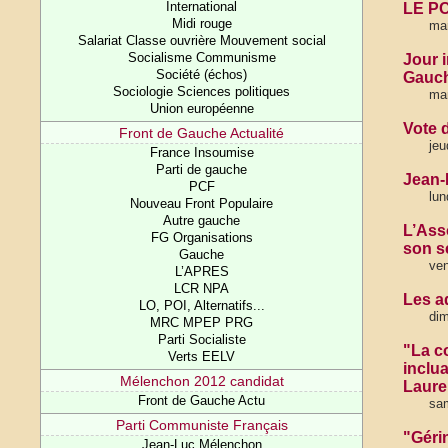
International
LE PC
Midi rouge
mar
Salariat Classe ouvrière Mouvement social
Socialisme Communisme
Jour 
Société (échos)
Gauch
Sociologie Sciences politiques
mar
Union européenne
Vote 
Front de Gauche Actualité
jeu
France Insoumise
Parti de gauche
Jean-
PCF
lun
Nouveau Front Populaire
Autre gauche
L’Ass
FG Organisations
son s
Gauche
ven
L’APRES
LCR NPA
Les a
LO, POI, Alternatifs...
dim
MRC MPEP PRG
Parti Socialiste
"La c
Verts EELV
inclu
Mélenchon 2012 candidat
Laure
Front de Gauche Actu
sam
Parti Communiste Français
"Géri
Jean-Luc Mélenchon