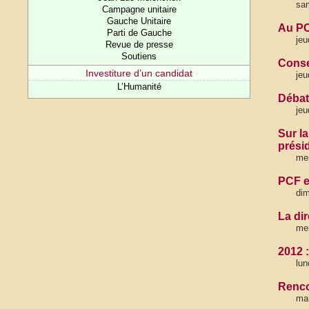
sam
Campagne unitaire
Gauche Unitaire
Au PC
Parti de Gauche
jeu
Revue de presse
Soutiens
Conse
Investiture d’un candidat
jeu
L’Humanité
Débat
jeu
Sur l
présid
mer
PCF e
dim
La di
mer
2012
lun
Renco
ma