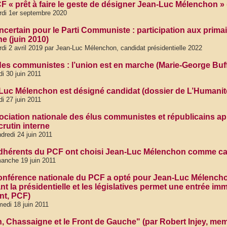
F « prêt à faire le geste de désigner Jean-Luc Mélenchon » (
di 1er septembre 2020
incertain pour le Parti Communiste : participation aux prim
e (juin 2010)
di 2 avril 2019 par Jean-Luc Mélenchon, candidat présidentielle 2022
des communistes : l’union est en marche (Marie-George Buff
di 30 juin 2011
Luc Mélenchon est désigné candidat (dossier de L’Humanit
di 27 juin 2011
ociation nationale des élus communistes et républicains ap
crutin interne
dredi 24 juin 2011
dhérents du PCF ont choisi Jean-Luc Mélenchon comme can
anche 19 juin 2011
onférence nationale du PCF a opté pour Jean-Luc Mélenchon
ant la présidentielle et les législatives permet une entrée
nt, PCF)
edi 18 juin 2011
n, Chassaigne et le Front de Gauche" (par Robert Injey, me