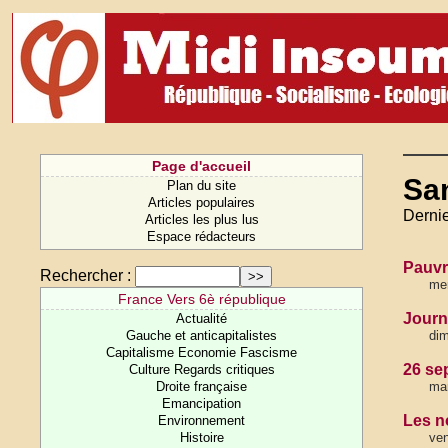
Page d'accueil
San
Plan du site
Articles populaires
Dernie
Articles les plus lus
Espace rédacteurs
Pauvre
Rechercher :
mer
France Vers 6è république
Journ
Actualité
Gauche et anticapitalistes
dim
Capitalisme Economie Fascisme
26 se
Culture Regards critiques
Droite française
mar
Emancipation
Les n
Environnement
Histoire
ven